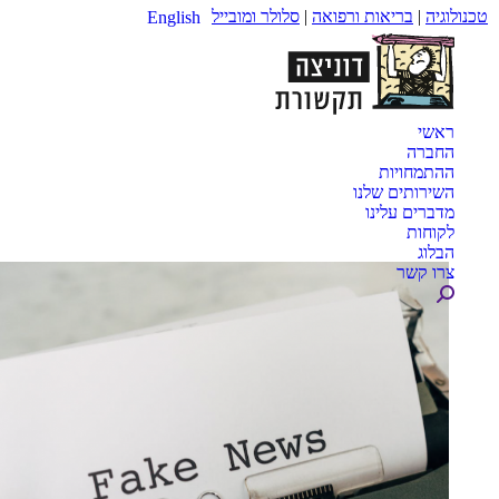
טכנולוגיה
|
בריאות ורפואה
|
סלולר ומובייל
English
ראשי
החברה
ההתמחויות
השירותים שלנו
מדברים עלינו
לקוחות
הבלוג
צרו קשר
Search: