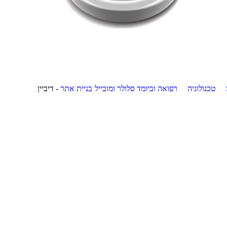
טכנולוגיה
רפואה וביומד
סלולר ומובייל
בניית אתר
- דיביין