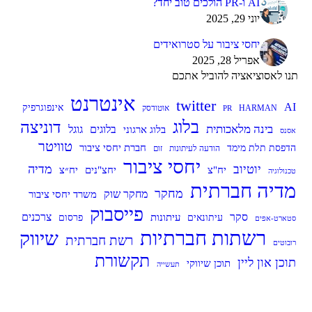
AI ו-PR הולכים טוב יחד?
יוני 29, 2025
יחסי ציבור על סטרואידים
אפריל 28, 2025
תנו לאסוציאציה להוביל אתכם
אינטרנט
twitter
AI
אינפוגרפיק
HARMAN
אוטודסק
PR
בלוג
דוניצה
בינה מלאכותית
בלוג ארגוני
בלוגים
גוגל
אסנס
טוויטר
חברת יחסי ציבור
הדפסת תלת מימד
הודעה לעיתונות
זום
יחסי ציבור
יוטיוב
מדיה
יח״צ
יח"צ
יחצ"נים
טכנולוגיה
מדיה חברתית
מחקר
מחקר שוק
משרד יחסי ציבור
פייסבוק
סקר
עיתונות
צרכנים
עיתונאים
פרסום
סטארט-אפים
רשתות חברתיות
שיווק
רשת חברתית
רובוטים
תקשורת
תוכן און ליין
תוכן שיווקי
תעשייה