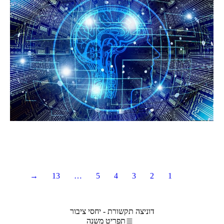
→
13
…
5
4
3
2
1
דוניצה תקשורת - יחסי ציבור
תפריט משנה