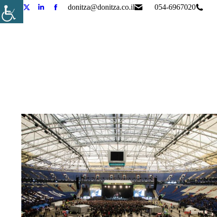
donitza@donitza.co.il
054-6967020
Tube
Linkedin
X
Facebook
page
page
page
page
pens
opens
opens
opens
in
in
in
in
new
new
new
new
ndow
window
window
window