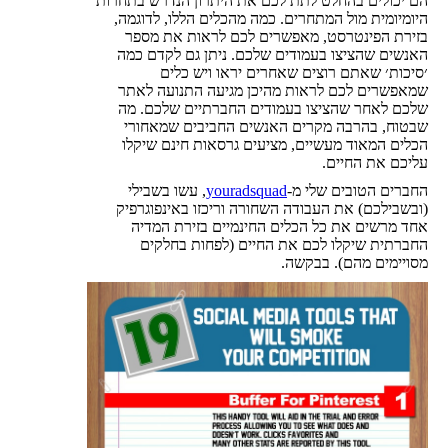
הם יכולים בהחלט לתת לכם את היתרון הנדרש בתחרות
היומיומית מול המתחרים. כמה מהכלים הללו, לדוגמה,
בזירת הפינטרסט, מאפשרים לכם לראות את מספר
האנשים שהציצו בעמודים שלכם. ניתן גם לקדם כמה
׳סיכות׳ שאתם רוצים שאחרים יראו ויש כלים
שמאפשרים לכם לראות מהיכן מגיעה התנועה לאתר
שלכם לאחר שהציצו בעמודים החברתיים שלכם. מה
שבטוח, בהרבה מקרים האנשים החביבים שמאחורי
הכלים המאוד מעשיים, מציעים גרסאות חינם שיקלו
עליכם את החיים.
החברים הטובים שלי מ-
youradsquad
, עשו בשבילי
(ובשבילכם) את העבודה השחורה וריכזו באינפוגרפיק
אחד מרשים את כל הכלים החינמיים בזירת המדיה
החברתית שיקלו לכם את החיים (לפחות בחלקים
מסויימים מהם). בבקשה.