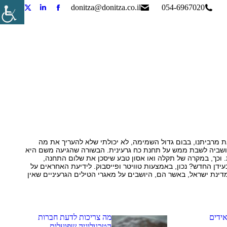
donitza@donitza.co.il
054-6967020
Tube
Linkedin
X
Facebook
page
page
page
page
pens
opens
opens
opens
in
in
in
in
new
new
new
new
ndow
window
window
window
ת מרביתנו, בבום גדול השמימה, לא יכולתי שלא להעריך את מה
ושביה לשבת ממש על תחנת כח גרעינית. הבשורה שהגיעה משם היא
 וכך, במקרה של תקלה ואו אסון טבע שיסכן את שלום התחנה,
איך עושים זאת בעידן החדש? נכון, באמצעות טוויטר ופייסבוק. לידיעת האחראים על
מדינת ישראל, באשר הם, היושבים על מאגרי הטילים הגרעיניים שאין
אידים
מה צריכות לדעת חברות
הטכנולוגיה שפועלות