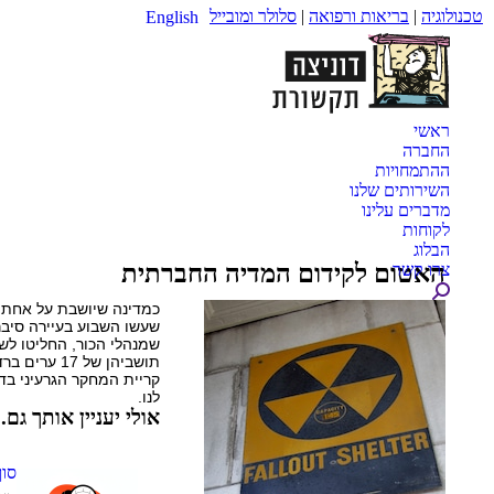
טכנולוגיה
|
בריאות ורפואה
|
סלולר ומובייל
English
ראשי
החברה
ההתמחויות
השירותים שלנו
מדברים עלינו
לקוחות
הבלוג
האטום לקידום המדיה החברתית
צרו קשר
Search:
כמדינה שיושבת על אחת מ
שעשו השבוע בעיירה סיב
שמנהלי הכור, החליטו לש
קריית המחקר הגרעיני בדי
לנו.
אולי יעניין אותך גם..
סוף