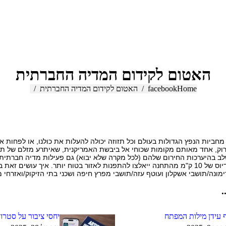
האטום לקידום המדיה החברתית
Home
You are here:
facebook
האטום לקידום המדיה החברתית
חביות הנפץ הגדולות בעולם וכל תזוזה יכולה להעלות את כולנו, או לפחות א
רוק, אחד מאותם מקומות שכוחי אל ביבשת האמריקנית, שאיתרע מזלם של ת
לב בהיערכות החירום שלהם (לכל מקרה שלא יבוא) גם פעילות מדיה חברתית.
תושביהן של 17 ערים ברדיוס של 10 ק"מ מהתחנה ייאלצו להתפנות לאזור בטוח יותר. 
מונה/תושבי אשקלון ועוטף עזה/תושבי מפרץ חיפה ושכני בתי הזיקוק/ואזרחי 
.
 עידן מילות המפתח
יחסי ציבור על סטרו