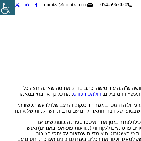
donitza@donitza.co.il
054-6967020
Tube
Linkedin
X
Facebook
page
page
page
page
pens
opens
opens
opens
in
in
in
in
new
new
new
new
ndow
window
window
window
חושה ש"הנה עוד מישהו כתב בדיוק את מה שאתה רוצה כל
תעשייה המובילים,
הולמס רפורט
.
מה כל כך אהבתי במאמר
מהגידול הדרמטי במגזר הדוט.קום והרעב שלו לרעש תקשורתי.
בסופו של דבר, התאדו להם עם מרבית השחקניות של אותה
ו לפתח בזמן את האיסטרטגיות הנכונות שיסייעו
 פרסומיים ללקוחות (מודעות פופ-אפ ובאנרים) ואנשי
 כי האינטרנט הוא מדיום ש'תפור' על יחסי הציבור.
לי נשק למאגר ולגוון את הכלים בעזרתם בונים מערכות יחסים עם