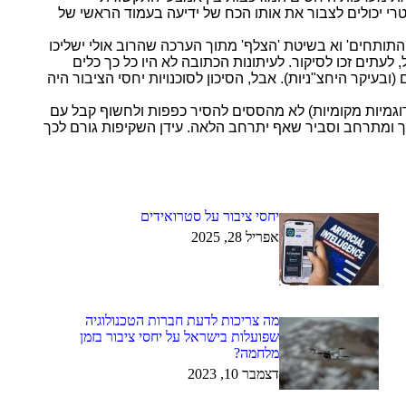
רי יכולים לצבור את אותו הכח של ידיעה בעמוד הראשי של
 התותחים' וא בשיטת 'הצלף' מתוך הערכה שהרוב אולי ישליכו
עתים זכו לסיקור. לעיתונות הכתובה לא היו כל כך כלים
בעיקר היחצ"ניות). אבל, הסיכון לסוכנויות יחסי הציבור היה
וגמיות מקומיות)
לא מהססים להסיר כפפות ולחשוף קבל עם
לך ומתרחב וסביר שאף יתרחב הלאה. עידן השקיפות גורם לכך
יחסי ציבור על סטרואידים
אפריל 28, 2025
מה צריכות לדעת חברות הטכנולוגיה
שפועלות בישראל על יחסי ציבור בזמן
מלחמה?
דצמבר 10, 2023