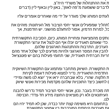
ות את ההתנהלות של משרדי היח"צ.
ים ששמעת מ"פה לאוזן", באון ליין ובאוף ליין (דברים
עתים המותג שלך מוגדר על ידי מה שאחרים אומרים עליו
תהליך שמפעילים אנשי יחסי הציבור מול העיתונות: מזהים את
, למרות הדמיון, אסור להתעלם מהשוני. יש הזדמנות, אך
ותקים מהמציאות ומחויית המותג, כיום, הסביבה התקשורתית
כדי שאותם תאגידים יוכלו אף הם לנצל את ערוצי התקשורת
 הערכים, התרבות וההתנהגות הארגונים שלהם.
 להבין את המסר הארגוני ולהיות מודעים לכך שלכל אחד מהם
ריות חברתית תאגידית, שני תחומי פעילות בהם יש פוטנציאל
ת התקשורת. השיווק מתחבר ומתמזג עם התקשורת השיווקית
 התדמית התאגידית. נדיר למצוא פעילות דוגמת לקיחת
לקוח. שהרי, בלא שבחברה יראו איך 'יוצא לנו משה ומיידי
ים לחשוב כיצד התוכניות שלהם מקדמות מכירות ואנשי שיווק
תה מוכרת בעבר. נכון, אנשי יחסי הציבור תמיד נדרשו להבנה
עיתונאים ולא רק מוציאים החוצה מידע חד-צדדי. הכניסה
נו.
ם בתחומם היא משימה קצת יותר כבדה, שכן לא תמיד יהיו הם
 את מערכות היחסים המורכבות בין אמצעי התקשורת