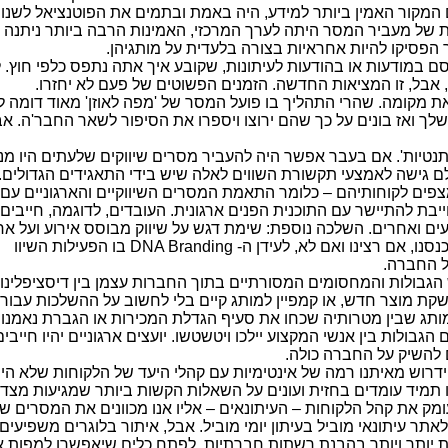
הם המקור האמין ביותר למידע, היה באמת ובתמים את הפוטנציאל לשנ
של מעביר המסר היתה לערך המרכזי, האמינות הרבה ביותר ניתנה לדבר
הפסיקו להיות אחראיות בצורה בלעדית על מותגיהן.
במודעות או בהודעות לעיתונות, שקובע איך אתה נתפס כלפי חוץ. ל
י, אבל, זו המציאות החדשה. הזמנים הפשוטים של פעם לא יחזרו.
את מקומה. שהרי התהליך בו פועל המסר של 'מפה לאוזן' מאוד דומה ל
ואז בונים על כך שהם ירוצו ויספרו את הסיפור לשאר החבר'ה. אבל
נטיות'. אם בעבר אפשר היה להעביר מסרים שיווקים שלעתים היו מנ
גישה לאמצעי תקשורת השווים לאלה שיש בידי התאגידים הגדולים. 
צפים לקוחותיהם – כלומר התאמת המסרים השיווקיים והארגוניים עם
בת להתיישר עם התוכנית הפנים ארגונית. העובדים, לדוגמה, חייבים
ים ואחרים. השלכה נוספת: שימת דגש על שיווק מבוסס אירוע ועל אח
רצינו ואם לא, לעידן ה- DNA Branding
בו הפעילות השיוו
ל החברה.
גבולות והמחסומים המסורתיים בתוך החברות עצמן בין דיסציפלינו
שקת מוצר חדש, או קמפיין למותג קיים בלי לחשוב על ההשלכות עבור
תג שבין מטרותיה שכחו את סעיף הגדלת המכירות או הגברת נאמנות ה
בולות בין אנשי המקצוע יילכו ויטשטשו. יועצים ארגוניים יהיו חייב
 להשיק על החברה כולה.
 ידרוש מאיתנו רמה של אינטימיות עם קהלי היעד של הלקוחות שלא הי
תמיד עומדים בחזית ועונים על השאלות הקשות ביותר שמגיעות מצד ה
מק את קהל הלקוחות – העיתונאים – אליו אנו מכוונים את המסרים של
ר עיתונאי מוביל בעיתון יומי מוביל. אבל, איתור בלוגרים משפיעי
ות יותר ויותר בהבנת רשתות חברתיות, לפתח כלים שיאפשרו למפות