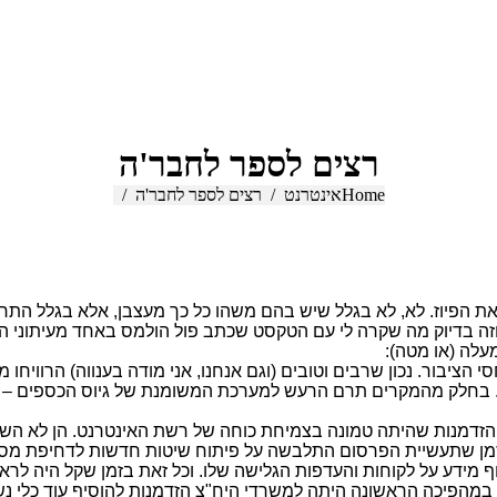
רצים לספר לחבר'ה
Home
You are here:
אינטרנט
רצים לספר לחבר'ה
 את הפיוז. לא, לא בגלל שיש בהם משהו כל כך מעצבן, אלא בגלל הת
וזה בדיוק מה שקרה לי עם הטקסט שכתב פול הולמס באחד מעיתוני ה
עלה (או מטה):
יבור. נכון שרבים וטובים (וגם אנחנו, אני מודה בענווה) הרוויחו 
 בחלק מהמקרים תרם הרעש למערכת המשומנת של גיוס הכספים – ש
זדמנות שהיתה טמונה בצמיחת כוחה של רשת האינטרנט. הן לא השכיל
ן שתעשיית הפרסום התלבשה על פיתוח שיטות חדשות לדחיפת מסרים
מידע על לקוחות והעדפות הגלישה שלו. וכל זאת בזמן שקל היה לראות
בגל הראשון, במהפיכה הראשונה היתה למשרדי היח"צ הזדמנות להוסיף עוד כ