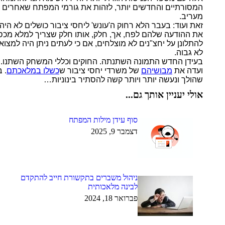
המסורתיים והחדשים יותר, לזהות את גורמי המפתח שאחרים נוה
מעריב.
זאת ועוד: בעבר הלא רחוק ה'עונש' ליחסי ציבור כושלים לא הי
את ההודעה שלהם לפח, אך, חלק, אותו חלק שצריך למלא מכסה, א
להתלונן על יחצ"נים לא מוצלחים, אם כי לעתים ניתן היה למצוא
לא גבוה.
בעידן החדש התמונה השתנתה. החוקים וכללי המשחק השתנו. ב
ועדה את
מבושיהם
של משרדי יחסי ציבור ש
כשלו במלאכתם
.
ב
שהולך ונעשה יותר ויותר קשה להסתיר בינוניות…
אולי יעניין אותך גם...
סוף עידן מילות המפתח
דצמבר 9, 2025
ניהול משברים בתקשורת חייב להתקדם
לבינה מלאכותית
פברואר 18, 2024