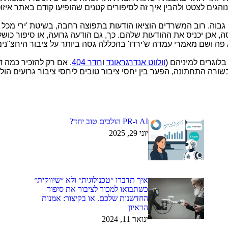
גים לצטט ולהבין איך זה לסיפורים קטנים שהופיעו קודם באתר איזוט
ה גבוה. רוב המשרדים הוציאו הודעות בתפוצה רחבה, בשיטת 'ירי מכל
כן יכניס את ההודעות שלהם. כך, גם הודעה גרועה, או סיפור כושל, ל
 פה ושם מאמרי עמדה ש'ירדו' בהכללה גסה ביותר על ציבור היחצ"נים (ו
לוגרים למיניהם (
וולווט אנדרגראונד
ו
חדר 404
, אם רק להזכיר כמה ד
שורה התחתונה, הפער בין יחסי ציבור טובים ליחסי ציבור גרועים הו
AI ו-PR הולכים טוב יחד?
יוני 29, 2025
איך תדברו ״טכנולוגית״ ולא ״שיווקית״
כשתבואו למכור לציבור את סיפור
החדשנות שלכם. או בקיצור: אמנות
הראיון
ינואר 11, 2024