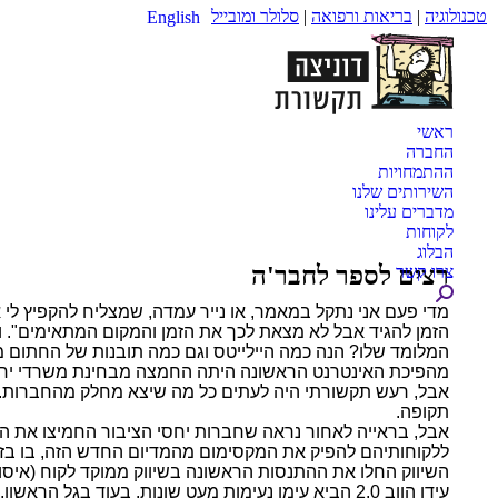
טכנולוגיה
|
בריאות ורפואה
|
סלולר ומובייל
English
ראשי
החברה
ההתמחויות
השירותים שלנו
מדברים עלינו
לקוחות
הבלוג
רצים לספר לחבר'ה
צרו קשר
Search:
מדי פעם אני נתקל במאמר, או נייר עמדה, שמצליח להקפיץ לי
הזמן להגיד אבל לא מצאת לכך את הזמן והמקום המתאימים". 
המלומד שלו? הנה כמה היילייטס וגם כמה תובנות של החתום מ
מהפיכת האינטרנט הראשונה היתה החמצה מבחינת משרדי יחסי הצ
אבל, רעש תקשורתי היה לעתים כל מה שיצא מחלק מהחברות.
תקופה.
אבל, בראייה לאחור נראה שחברות יחסי הציבור החמיצו את הה
ללקוחותיהם להפיק את המקסימום מהמדיום החדש הזה, בו בזמ
השיווק החלו את ההתנסות הראשונה בשיווק ממוקד לקוח (איסוף 
עידן הווב 2.0 הביא עימו נעימות מעט שונות. בעוד 