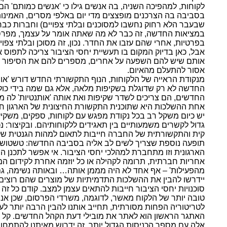
לקוחות, למהפיכה השניה, בה אנשים גילו כי 'אנשים כמותם' 
בסביבה בה הצרכנים מופצצים מדי יום באלפי מסרים, האמינות 
שבעבר הלא רחוק נחשבו למסוכנים ובלתי צפויים) וחברות כבר 
במציאות החדשה, זה כבר לא מה שאתה אומר על עצמך, מפרסם 
בפרטיות, אחרי שהם עזבו את החדר. נכון, זה מסוכן ובלתי צפו
אבל, כאן בדיוק המקום בו תעשיית יחסי הציבור צריכה לתפוס 
אותם שיש להם השפעה על אחרים, מספרים להם את הסיפור שלך 
אסור להתעלם מהאיום.
מנקודת הראייה של הלקוחות, הנוף התקשורתי החדש דורש 'אות
החדשה לא רק שדוגלת בשקיפות מלאה, אלא גם שמה בידי כולם 
החדשים, הם צריכים לשדר שקיפות ואת אותה 'אותנטיות' לה מ
אחת ההשלכות היא שתוכנית התקשורת החיצונית של הארגון חיי
יש כיום משקל רב בכל נקודת מפגש עם לקוחות, ספקים, משקיע
גדול לקשרים משמעותיים בין תאגידים ללקוחותיהם. ובקיצור: נכנסנו, אם 
קית והתקשורתית של החברה חייבות לתאום למהות הגנטית ש
תופעה נוספת שצריך לשים לב אליה בסביבה החדשה: טשטוש ה
הארגונית וזו מתחברת למהלכי
יחסי הציבור. אי אפשר לתכנן ה
אחריות חברתית, תרומה לקהילה או כל יוזמה אחרת לקידום המו
מהפעילות' – אף אחד לא היה מממן אותה… ובאותה נשימה, גם הג
יידרשו להבין את ההשלכות התדמיתיות של מוצרים שהם רוצים
סוכנויות יחסי הציבור חייבות להתאים עצמן למצב. קודם כל זה
טובה יותר של הלקוח מאשר, לדוגמה, משרדי הפרסום, שכן אנו 
לטריטוריה הפחות מסורתית, תחייב אותנו להבין הרבה יותר לעו
האתגר הראשון הוא לאתר את מובילי דעת הקהל החדשים. קל לאת
אלה עם מספר הכניסות הגדול יותר. זה ידרוש מאיתנו להתמח