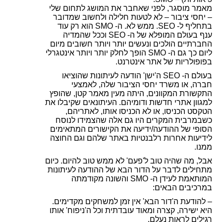
מאמר מוסגר, לפני שאחבר את המושג לתחום שלי
– יחסי ציבור – לא לטעות חלילה ולחשוב שמדובר
בתחליף ל-
SEO
. ממש לא. ה-
SMO
הוא רק עוד
ענף בעולם המופלא של ה-
SEO
וככל שהמדיה
החברתיים הולכים ונעשים יותר ויותר חשובים מיום
ליום כך גם ה-
SMO
הופך לחלק יותר ויותר אינטגרלי
בפופולריות של אתר אינטרנט.
בעולם ה-
SEO
ה'ישן' הודעה לעיתונות שהוציאו
חברה, או משרד יחסי הציבור שלה, לאמצעי
התקשורת המקוונים, היתה מעין מאמר קטן, שהופץ
למגוון אתרי חדשות ודומיהם. העיתונאים שקיבלו את
הטקסט הכניסו, או לא הכניסו אותו,
לאתריהם,
כשבמרבית המקרים היו גם אלה שהצמידו לנוסח
הסופי של ההודעה/ידיעה את הקישורים המתאימים
לידיעות אחרות רלבנטיות באתר שלהם וגם החוצה
ממנו.
אבל, מה שהיה טוב ל'פעם' לא ממש טוב להיום. כיום
מתחילים לדבר על הדור הבא של ההודעה לעיתונות
המותאמת לעידן ה-
SMO
והשונה מקודמתה
במרכיבים הבאים
:
– להודעת ה'דור הבא' אין זמן למשחקים מקדימים.
היא ישירה, קצרה ומאוד עובדתית וכל ה'ניפוח' אותו
רגילים לראות נעלם.