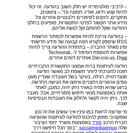
– לרכיבי מולטימדיה יש חלק חשוב בהודעה. זה יכול
להיות קטע וידאו, אודיו, תמונה וכד'.
– ציטוטים,
מחקרים, לינקים לסיפורים רלבנטיים אחרים וכל
מידע אחר הקשור לפרטי התקשרות, מופיעים בחלקי
ההודעה שקל לזהותם וקל לגשת אליהם.
– בהודעה צריכה להיות אפשרות לכפתור הרשמת
RSS
שיספק לקורא הזנה קבועה של מידע חדשותי
זמין מאתר החברה.
– בתחתית ההודעה צריך להיות
אפשרות להוספת הסיפור ל-
Technorati,
Del.icio.us, Digg
ואתרים דומים אחרים.
הודעה לעיתונות ברוח אמצעי התקשורת החברתיים
תזכה להערכתי ליותר תשומת לב מאשר הודעה
סטנדרטית, רגילה, בעיקר בשל העובדה שעדיין מעט
גופים ארגוניים ויחצניים אימצו את הגישה החדשה.
ברגע שהיא תהיה באוויר ניתן יהיה, כמובן, לאתר
אותה באמצעות מנועי חיפוש מסורתיים, אבל, מעבר
לכך, ניתן יהיה לקשר ולחלוק את העובדות הבסיסיות
שבה.
מי שרוצה לראות במו עיניו איך עושים את זה נכון
ואפקטיבי מוזמן להיכנס להודעה לעיתונות שהוציאה
חברת הרכב
פורד
באמצעות משרד יחסי הציבור
שלה
socialmediagroup
. "בסך הכל חיפשנו דרך