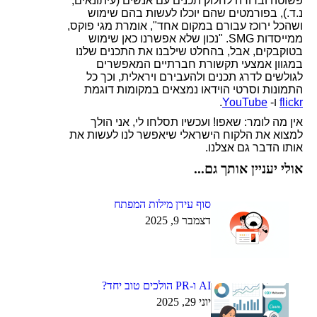
פשוטה וברורה לחלוק תכנים עם אנשים (עיתונאים,
נ.ד.), בפורמטים שהם יוכלו לעשות בהם שימוש
ושהכל ירוכז עבורם במקום אחד", אומרת מגי פוקס,
ממייסדות
SMG
. "נכון שלא אפשרנו כאן שימוש
בטוקבקים, אבל, בהחלט שילבנו את התכנים שלנו
במגוון אמצעי תקשורת חברתיים המאפשרים
לגולשים לדרג תכנים ולהעבירם ויראלית, וכך כל
התמונות וסרטי הוידאו נמצאים במקומות דוגמת
flickr
ו-
YouTube
.
אין מה לומר: שאפו! ועכשיו תסלחו לי, אני הולך
למצוא את הלקוח הישראלי שיאפשר לנו לעשות את
אותו הדבר גם אצלנו.
אולי יעניין אותך גם...
סוף עידן מילות המפתח
דצמבר 9, 2025
AI ו-PR הולכים טוב יחד?
יוני 29, 2025