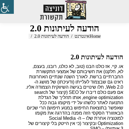
Search:
הודעה לעיתונות 2.0
Home
You are here:
אינטרנט
הודעה לעיתונות 2.0
הודעה לעיתונות 2.0
או. קיי. אז כולנו הבנו (טוב, לא כולנו, רובנו, בעצם,
לא, חלקנו) את חשיבותם של אמצעי התקשורת
החברתיים ברשת. לאורך השנה שנתיים האחרונות
ראינו גם שבצמוד לעלייתו (ודעיכתו) של מושג ה-
Web 2.0
, חלו שינויים בגישה השיווקית הצמודה אליו.
אם פעם כולם דיברו על
SEO
(קיצור של
search
engine optimization
, אותו תהליך של הגדלת
התנועה לאתר כלשהו על ידי מיקומו גבוה ככל
שאפשר בתוצאות החיפוש במנוע חיפוש) הרי שכיום
הבאזוורד הסקסי הזה מפנה בהדרגה את מקומו
למוטציה אחרת שלו – ה-
Social Media
Optimization
ובקיצור (כי אין הייטק בלי קיצורים של
3 אותיות) –
SMO
.