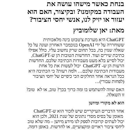
בנחת כאשר מישהו עושה את
העבודה במקומנו? ובקיצור, האם הוא
יעזור או יזיק לנו, אנשי יחסי הציבור?
מאת: יאן שלומוביץ
ChatGPT היא מערכת צ'טבוט בינה מלאכותית
ששוחררה על ידי OpenAI בנובמבר האחרון ועונה על כל
שאלה שנזין בה, בכל תחום שרק נחשוב עליו, כולל אפילו
כתיבת שירים ועוד. החדשות הטובות הן ש-ChatGPT,
יכול לסייע בלא מעט מעבודות הכתיבה שלכם. החדשות
הרעות הן ש- ChatGPT יכול לעשות את כל אחת
מעבודות הכתיבה שלכם… ולמה רעות? כי הכתיבה היא
ככל הנראה אחד החלקים הכי כיפיים של יחסי הציבור
(לפחות עבורי)…
האם שווה להשתמש בו ומה כרוך בכך? טוב, או לא טוב?
זו השאלה.
הוא לא מקורי ומיושן
אחד הדברים העיקריים שיש לזכור הוא ש-ChatGPT
מאומן על בסיס מסדי נתונים של שנת 2021, ולכן הוא
יכול לעתים קרובות לספק לנו מידע מיושן – מה שלא טוב
ליחסי ציבור ראויים ומקצועיים, או לחדשות. באופן דומה,