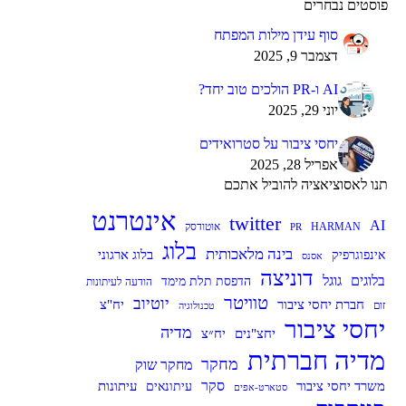
פוסטים נבחרים
סוף עידן מילות המפתח
דצמבר 9, 2025
AI ו-PR הולכים טוב יחד?
יוני 29, 2025
יחסי ציבור על סטרואידים
אפריל 28, 2025
תנו לאסוציאציה להוביל אתכם
אינטרנט
twitter
AI
HARMAN
אוטודסק
PR
בלוג
בינה מלאכותית
בלוג ארגוני
אינפוגרפיק
אסנס
דוניצה
בלוגים
גוגל
הדפסת תלת מימד
הודעה לעיתונות
טוויטר
יוטיוב
חברת יחסי ציבור
יח"צ
זום
טכנולוגיה
יחסי ציבור
מדיה
יח״צ
יחצ"נים
מדיה חברתית
מחקר
מחקר שוק
סקר
עיתונות
משרד יחסי ציבור
עיתונאים
סטארט-אפים