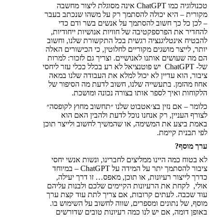
טכנולוגיה כמו ChatGPT אינה מסוגלת ליצור מחשבה
מקורית – היא יכולה להסתמך רק על משהו שנכתב בעבר
– לכן כל כך חשוב להסתמך על אנשים בשר ודם כדי
להחדיר את הפרספקטיבה של חוויות אנושיות ייחודיות,
להבטיח אינטליגנציה רגשית בכל התקשורת שלנו, וחשוב
יותר, לייצר מושגים מקוריים לחלוטין, כי הכישורים האלה
הם מה שעושים אותנו לאנושיים. וצריך גם לזכור: למרות
של- ChatGPT יש פוטנציאל לא רע בכלל ככלי עזר ליחסי
ציבור, הוא עדיין לא יכול למלא את העבודה שלנו במאה
אחוז מהזמן. בתעשייה שלנו, חשוב לדעת מה הסיפור של
הלקוחות ואיך לספר אותו בצורה נכונה ומושכת.
כלומר – אם נזין בצ׳אטבוט שלנו ״תחשוב מחוץ לקופסה״
לצורף העניין, רק אנחנו נוכל לדעת ולהבין האם הוא
באמת ביצע את המשימה, או שהמשיך לחשוב ולייצר תוכן
לפי תבנית קיימת.
ערך מוסף?
לא בטוח כמה היינו ממליצים לחברינו, ונשות אנשי יחסי
ציבור להסתמך יתר על המידה על ChatGPT – במיוחד
כדרך לייצור רעיונות, או תוכן, מאפס… זו דרך יעילה,
אולי, לקחת את הרעיונות הקיימים שלכם ולבנות עליהם
עוד שכבה. לעתים קרובות, אם צריך לתת עוד קצת ערך
מוסף, של נתונים ומספרים, שווה לחשוב על השימוש בו.
באופן דומה, אם יש לנו כמה רעיונות טובים שדורשים