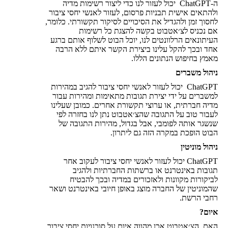
ה-ChatGPT יכול לעזור לנו כדי ליצור רשימות מדיה
ולהתאים אישית תבניות פרסום, לעזור לאנשי יחסי ציבור
לחסוך זמן ולהגדיל את הסיכויים לסיקור תקשורתי. כלומר,
אם נכניס לצ׳אטבוט בקשה להצגת כל רשימות
העיתונאים הרלוונטים לנו, יוכל הבוט לשלוף אותם ברגע
אחד ובכך להקל עלינו ביצירת הקשר איתם ללא הרבה
מאמץ בחיפוש הנתונים הללו.
ניהול משברים
ChatGPT יכול לעזור לאנשי יחסי ציבור להגיב במהירות
למשברים על ידי יצירת תגובות מתאימות ומהירות עבור
מדיה חברתית, או ערוצי תקשורת אחרים. כמובן שעלינו
לעבור טוב על התגובה שהצ׳אטבוט נתן לנו בחזרה לפי
שנשגר אותה לפומבי, אבל בגדול, מהירות התגובה של
הבוט הופכת במקרה הזה גם ליתרון.
ניהול מוניטין
ChatGPT יכול לעזור לאנשי יחסי ציבור לעקוב אחר
תגובות באינטרנט או ברשתות החברתיות ולהגיב
לביקורות מקוונות ולאזכורים במדיה ובכך להבטיח
שהמוניטין של החברה מוצג באופן חיובי באינטרנט ושאר
רחבי הרשת.
איום?
האם הצ׳אטבוט אכן מהווה איום על סוכנויות יחסי ציבור