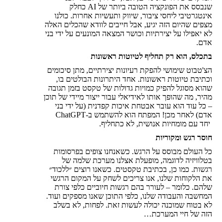
שנבסס את הפונקציה הטובה ביותר של AI כחלק
אינטגרטיבי ליחסי ציבור, שיווק ותעשיות אחרות. כולנו
מצפים שהיום הזה יגיע, אבל חייבים לוודא שהכלים האלה
לא יאפילו על יצירתיות וכושר המצאה המונעים על ידי בני
אדם.
בתכלס, הוא רק תחליף לטיוטות ראשונות
הצ'טבוט שימושי להפקת רעיונות יצירתיים, מתן סיכומים
וכתיבת טיוטות ראשונות. אחד היתרונות הבולטים בו,
שהוא מסוגל להפיק כמויות גדולות של טקסט בזמן תגובה
מהיר, מה שהופך אותו לאידיאלי עבור ייצור מיידי של תוכן
– כל עוד הוא עובר אבטחת איכות קפדנית (על ידי בני
אדם) לאחר מכן! המפתח הוא להשתמש ב-ChatGPT
יחד עם מומחיות אנושית, לא כתחליף.
חוסר רגש ומקוריות
כל העולם מבוסס על הרגש. כשאנחנו צופים בפרסומות
בטלוויזיה לדוגמה, מופעלת אצלנו מערכת שלמה של
רגשות. כמו כן, בכתיבת טקסטים. כשאנו רוצים ״ללכוד״
את הלקוחות שלנו, אנו צריכים לשחק על המקום הרגשי
שלהם. כלומר – לעורר בהם רגשות חיוביים כלפי צורת
המחשבה והעבודה שלנו, כלפי התוכן שאנו מספקים ועוד.
לא בטוח שמוכנה יכולה לעשות זאת. לפחות, לא בשלב
הזה של חיי המערכת…