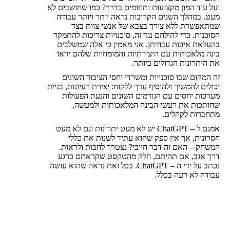
ועל עוד המון מקצועות ותחומים בדרך? כמו שחושבים לא
מעט. במהלך השנים הקרובות נראה יותר ויותר עבודה
שמתאפשרת ללא צורך בצבא של אנשי צוות בצד
הסוכנות. כדי להילחם נגד זה, סוכנויות צריכות להתמקד
בהעלאת איכות עבודתן. אני מאמין כי אלה שמשלבים
בינה מלאכותית עם היצירתיות והמומחיות שלהם יראו
את היתרונות הגדולים ביותר.
זה המקום שבו סוכנויות ומשרדי יחסי הציבור השונים
יכולים להמשיך ולהוסיף ערך ללקוח: יצירת רעיונות, בניית
מערכות יחסים עם הגורמים השונים והנעת הפעולות
שחותכות את רעשי הבינה המלאכותית ולמעשה,
מתחברות לקהלים.
אמנם ל – ChatGPT יש לא מעט יתרונות וגם לא מעט
חסרונות, אך אין ספק שהוא עתיד לשנות את כללי
המשחק – האם זה דבר חיובי? נצטרך לחכות ולראות.
דרך אגב, אם תהיתם, חלק מהטקסט שקראתם כרגע
נכתב על ידי ה – ChatGPT. בכל זאת נראה שהוא עושה
עבודה לא רעה בכלל.