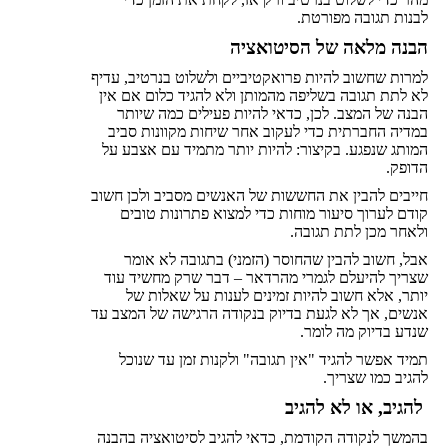
לבנות תגובה מפורטת.
הבנה מלאה של הסיטואציה
למרות שחשוב להיות פרואקטיביים ולשלוט בנרטיב, עדיף
לא לתת תגובה בשליפה מהמותן ולא להגיד כלום אם אין
הבנה של המצב. לכן, כדאי להיות פעילים כמה שיותר
במדיה החברתית כדי לעקוב אחר שיחות מקוונות סביב
המותג שנפגע. בקיצור: להיות יותר מתמיד עם אצבע על
הדופק.
חייבים להבין את החששות של האנשים מסביב ולכן חשוב
קודם לערוך סיעור מוחות כדי למצוא פתרונות טובים
ולאחר מכן לתת תגובה.
אבל, חשוב להבין שהחוסר (הזמני) בתגובה לא אומר
שצריך להיעלם לגמרי מהרדאר – דבר שרק מחשיד עוד
יותר, אלא חשוב להיות זמינים לענות על שאלות של
אנשים, אך לא לגעת בדיוק בנקודה הרגישה של המצב עד
שנדע בדיוק מה לומר.
תמיד אפשר להגיד "אין תגובה" ולקנות זמן עד שנוכל
להגיב כמו שצריך.
להגיב, או לא להגיב
בהמשך לנקודה הקודמת, כדאי להגיב לסיטואציה בהבנה