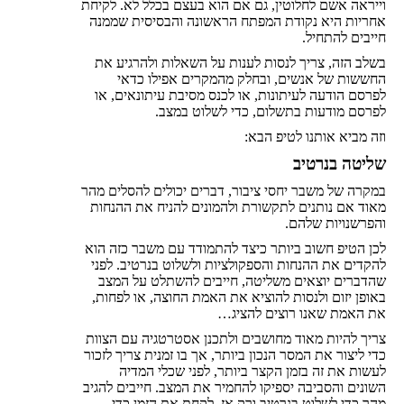
וייראה אשם לחלוטין, גם אם הוא בעצם בכלל לא. לקיחת
אחריות היא נקודת המפתח הראשונה והבסיסית שממנה
חייבים להתחיל.
בשלב הזה, צריך לנסות לענות על השאלות ולהרגיע את
החששות של אנשים, ובחלק מהמקרים אפילו כדאי
לפרסם הודעה לעיתונות, או לכנס מסיבת עיתונאים, או
לפרסם מודעות בתשלום, כדי לשלוט במצב.
וזה מביא אותנו לטיפ הבא:
שליטה בנרטיב
במקרה של משבר יחסי ציבור, דברים יכולים להסלים מהר
מאוד אם נותנים לתקשורת ולהמונים להניח את ההנחות
והפרשנויות שלהם.
לכן הטיפ חשוב ביותר כיצד להתמודד עם משבר כזה הוא
להקדים את ההנחות והספקולציות ולשלוט בנרטיב. לפני
שהדברים יוצאים משליטה, חייבים להשתלט על המצב
באופן יזום ולנסות להוציא את האמת החוצה, או לפחות,
את האמת שאנו רוצים להציג…
צריך להיות מאוד מחושבים ולתכנן אסטרטגיה עם הצוות
כדי ליצור את המסר הנכון ביותר, אך בו זמנית צריך לזכור
לעשות את זה בזמן הקצר ביותר, לפני שכלי המדיה
השונים והסביבה יספיקו להחמיר את המצב. חייבים להגיב
מהר כדי לשלוט בנרטיב ורק אז, לקחת את הזמן כדי