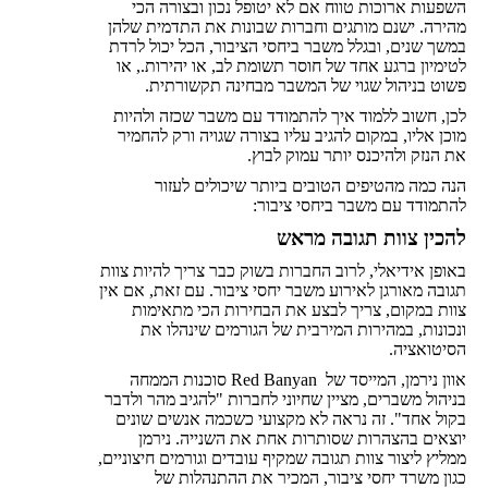
השפעות ארוכות טווח אם לא יטופל נכון ובצורה הכי
מהירה. ישנם מותגים וחברות שבונות את התדמית שלהן
במשך שנים, ובגלל משבר ביחסי הציבור, הכל יכול לרדת
לטימיון ברגע אחד של חוסר תשומת לב, או יהירות., או
פשוט בניהול שגוי של המשבר מבחינה תקשורתית.
לכן, חשוב ללמוד איך להתמודד עם משבר שכזה ולהיות
מוכן אליו, במקום להגיב עליו בצורה שגויה ורק להחמיר
את הנזק ולהיכנס יותר עמוק לבוץ.
הנה כמה מהטיפים הטובים ביותר שיכולים לעזור
להתמודד עם משבר ביחסי ציבור:
להכין צוות תגובה מראש
באופן אידיאלי, לרוב החברות בשוק כבר צריך להיות צוות
תגובה מאורגן לאירוע משבר יחסי ציבור. עם זאת, אם אין
צוות במקום, צריך לבצע את הבחירות הכי מתאימות
ונכונות, במהירות המירבית של הגורמים שינהלו את
הסיטואציה.
אוון נירמן, המייסד של Red Banyan סוכנות הממחה
בניהול משברים, מציין שחיוני לחברות "להגיב מהר ולדבר
בקול אחד". זה נראה לא מקצועי כשכמה אנשים שונים
יוצאים בהצהרות שסותרות אחת את השנייה. נירמן
ממליץ ליצור צוות תגובה שמקיף עובדים וגורמים חיצוניים,
כגון משרד יחסי ציבור, המכיר את ההתנהלות של