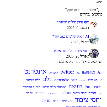
חפש
Search:
פוסטים נבחרים
סוף עידן מילות המפתח
דצמבר 9, 2025
AI ו-PR הולכים טוב יחד?
יוני 29, 2025
יחסי ציבור על סטרואידים
אפריל 28, 2025
תנו לאסוציאציה להוביל אתכם
אינטרנט
twitter
AI
HARMAN
אוטודסק
PR
בלוג
בינה מלאכותית
בלוג ארגוני
אינפוגרפיק
אסנס
דוניצה
בלוגים
גוגל
הדפסת תלת מימד
הודעה לעיתונות
טוויטר
יוטיוב
חברת יחסי ציבור
יח"צ
זום
טכנולוגיה
יחסי ציבור
מדיה
יח״צ
יחצ"נים