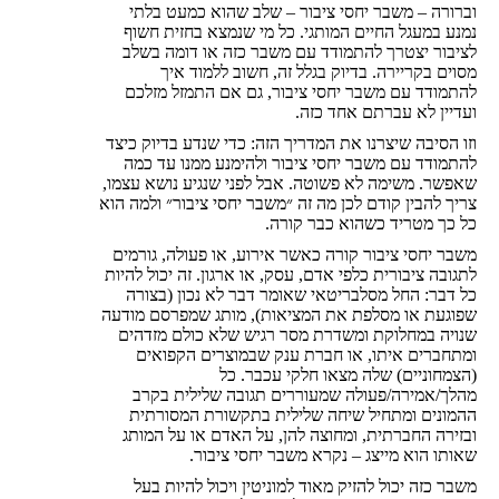
וברורה – משבר יחסי ציבור – שלב שהוא כמעט בלתי
נמנע במעגל החיים המותגי. כל מי שנמצא בחזית חשוף
לציבור יצטרך להתמודד עם משבר כזה או דומה בשלב
מסוים בקריירה. בדיוק בגלל זה, חשוב ללמוד איך
להתמודד עם משבר יחסי ציבור, גם אם התמזל מזלכם
ועדיין לא עברתם אחד כזה.
וזו הסיבה שיצרנו את המדריך הזה: כדי שנדע בדיוק כיצד
להתמודד עם משבר יחסי ציבור ולהימנע ממנו עד כמה
שאפשר. משימה לא פשוטה. אבל לפני שנגיע נושא עצמו,
צריך להבין קודם לכן מה זה ״משבר יחסי ציבור״ ולמה הוא
כל כך מטריד כשהוא כבר קורה.
משבר יחסי ציבור קורה כאשר אירוע, או פעולה, גורמים
לתגובה ציבורית כלפי אדם, עסק, או ארגון. זה יכול להיות
כל דבר: החל מסלבריטאי שאומר דבר לא נכון (בצורה
שפוגעת או מסלפת את המציאות), מותג שמפרסם מודעה
שנויה במחלוקת ומשדרת מסר רגיש שלא כולם מזדהים
ומתחברים איתו, או חברת ענק שבמוצרים הקפואים
(הצמחוניים) שלה מצאו חלקי עכבר. כל
מהלך/אמירה/פעולה שמעוררים תגובה שלילית בקרב
ההמונים ומתחיל שיחה שלילית בתקשורת המסורתית
ובזירה החברתית, ומחוצה להן, על האדם או על המותג
שאותו הוא מייצג – נקרא משבר יחסי ציבור.
משבר כזה יכול להזיק מאוד למוניטין ויכול להיות בעל