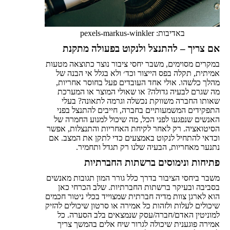
באדיבות: pexels-markus-winkler
אם צריך – להתנצל ולנקוט בפעולה מתקנת
במקרים מסוימים, משבר יחסי ציבור נוצר כתוצאה מטעות
אמיתית, תקלה בפס הייצור וכד׳ ולא בגלל אי הבנה של
מהלך כלשהו. אולי אחד העובדים פעל בחוסר אחריות,
מה שגרם לבעיה גדולה? או שאולי המוצר או המערכת
שאותו החברה משווקת נכשלה וגרמה לתאונה? בעלי
התפקידים המשמעותיים בחברה, חייבים להתנצל בפני
האנשים שנפגעו לפני הכל, מה שיכול למנוע החמרה של
הסיטואציה. רק לאחר לקיחת האחריות והתנצלות, אפשר
וכדאי להתחיל לנקוט באמצעים כדי לתקן את המצב. אם
נתנער מאחריות, הבעיה שלנו רק תגדל ותחמיר.
פתיחות ונימוסים ברשתות החברתיות
משבר ביחסי הציבור בדרך כלל גורר המון תגובות מאנשים
בסביבה ובעיקר ברשתות החברתיות. שלב הכרחי כאן
הוא לארגן צוות מדיה חברתית שמצוייד בכלי ניטור חכמים
שיכולים לעלות ולזהות כל אמירה או סרטון שיכולים להזיק
למוניטין האדם/חברה/עסק שנמצאים בלב הסערה. כל
אמירה פוגענית שיכולה לגרור שיח אלים בהמשך צריך