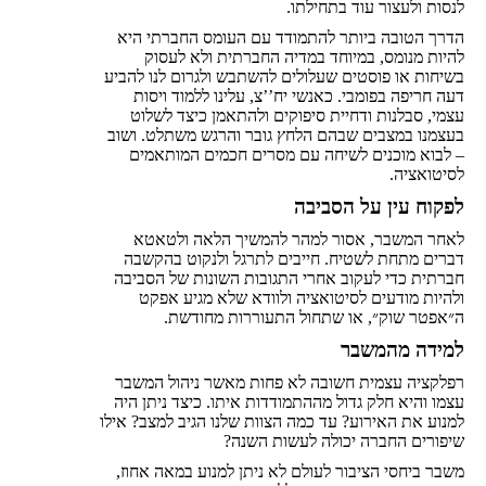
לנסות ולעצור עוד בתחילתו.
הדרך הטובה ביותר להתמודד עם העומס החברתי היא
להיות מנומס, במיוחד במדיה החברתית ולא לעסוק
בשיחות או פוסטים שעלולים להשתבש ולגרום לנו להביע
דעה חריפה בפומבי. כאנשי יח’’צ, עלינו ללמוד ויסות
עצמי, סבלנות ודחיית סיפוקים ולהתאמן כיצד לשלוט
בעצמנו במצבים שבהם הלחץ גובר והרגש משתלט. ושוב
– לבוא מוכנים לשיחה עם מסרים חכמים המותאמים
לסיטואציה.
לפקוח עין על הסביבה
לאחר המשבר, אסור למהר להמשיך הלאה ולטאטא
דברים מתחת לשטיח. חייבים לתרגל ולנקוט בהקשבה
חברתית כדי לעקוב אחרי התגובות השונות של הסביבה
ולהיות מודעים לסיטואציה ולוודא שלא מגיע אפקט
ה״אפטר שוק״, או שתחול התעוררות מחודשת.
למידה מהמשבר
רפלקציה עצמית חשובה לא פחות מאשר ניהול המשבר
עצמו והיא חלק גדול מההתמודדות איתו. כיצד ניתן היה
למנוע את האירוע? עד כמה הצוות שלנו הגיב למצב? אילו
שיפורים החברה יכולה לעשות השנה?
משבר ביחסי הציבור לעולם לא ניתן למנוע במאה אחוז,