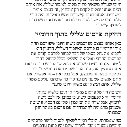
חיובי שעולה משאיר פחות מקום לאזכור שלילי. את אותם
דפים אנחנו יכולים לקדם רק 'מבחוץ', זה בעצם אומר
קישורים. אנחנו בונים קישורים ממש כאילו זה היה הדף
שלנו. נגיע להמשך לעוד פעולות ופרסומים וגם משם נוכל
להוסיף קישורים.
דחיקת פרסום שלילי בתוך הדומיין
כאן אנחנו בעצם מפרסמים משהו חיובי שיפורסם תחת
אותו הדומיין בו פורסם האיזכור השלילי. הרעיון הוא
להביא את גוגל בסופו של דבר לבחור לפרסם קודם את
הפרסום החיובי ואולי את השלילי בכלל לדחוק רחוק
למטה. אנחנו רוצים לשכנע את גוגל ש"הרי יש כבר פרסום
אחד מדומיין הזה, עוד אחד ישעמם את הגולשים". יותר
קל לכתוב את זה מלבצע, אבל בכל זאת – זה אפשרי. אם
אתם אנשים שמעניינים עד כדי כך שיכתבו עליכם משהו
שלילי, אתם תמצאו גם משהו חיובי שיעניין.
השיטה הזו של פרסום מאמר או תוכן כלשהו באותו
הדומיין היא לפעמים קשה, כי כמובן אין לכם גישה
לדומיין, אבל שווה את המאמץ ואולי גם הכסף. זו שיטה
שכמובן מתאימה להתמודדות עם פרסום באתר חזק
וסמכותי.
כפי שאמרתי, תוכלו תמיד לשאוף ולנסות לייצר פרסומים
חיוביים מבעוד מועד, למרות שהם יהיו פחות עדכניים