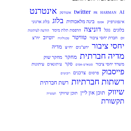
אינטרנט
twitter
AI
HARMAN
אוטודסק
PR
בלוג
בינה מלאכותית
בלוג ארגוני
אינפוגרפיק
אסנס
דוניצה
בלוגים
גוגל
הדפסת תלת מימד
הודעה לעיתונות
טוויטר
יוטיוב
חברת יחסי ציבור
יח"צ
זום
טכנולוגיה
יחסי ציבור
מדיה
יח״צ
יחצ"נים
מדיה חברתית
מחקר
מחקר שוק
סקר
עיתונות
משרד יחסי ציבור
עיתונאים
סטארט-אפים
פייסבוק
צרכנים
פרסום
רובוטים
רשתות חברתיות
רשת חברתית
שיווק
תוכן און ליין
תוכן שיווקי
תעשייה
תקשורת