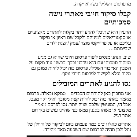
מהפרסום השלילי כשהוא יקרה..
קבלו סיקור חיובי מאתרי נישה
סמכותיים
הרעיון הוא שתוכלו להגיע יותר בקלות לאתרים מקצועיים
או סקטוריאלים למיניהם ולקבל שם ראיון או סיקור
עליכם או על פרוייקט/ מוצר /עסק /הצגת ילדים
שביימתם…
שוב, אנחנו מנסים ליצור פרסום חיובי שהוא גם מגיע
ממקור סמכותי וגם הוא עדכני ובכך 'כבשנו' עוד מקום על
חשבון האיזכור השלילי. פרסום כזה יכול להיות כמובן גם
מקור נפלא לקישור לפרסום חיובי נוסף.
נסו להגיע לאתרים המובילים
אני מתכוון כאן לתותחים הכבדים – טמקא וכאלה. פרסום
מאמר באתר כזה יכול להיות קצת מסובך ואולי יקר מעט,
אבל הי, המוניטין שלכם שווה יותר. נסו לפרסם מאמר
מקצועי או משהו בסגנון ממש כפי שהיינו עושים בקידום
אתר רגיל.
אתרים כאלו זוכים כמה פעמים ביום לביקור של הזחלן של
גוגל ולכן תהיה לפרסום שם השפעה מאד מהירה.