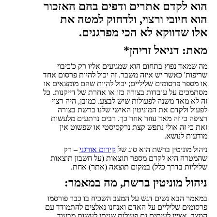
הוא לקדם אתרים ודפים בהם האזכור
הוא חיובי ורצוי, ולדחוק למטה את
אלו שדווקא לא הכי מפרגנים.
מאת: דניאל זריהן*
מה שמאד נפוץ בתחום הוא שמגיעים אליו רק כ'כיבוי
שריפות' כאשר יש איזה משבר. זה יכול להיות פרסום אחד
או מספר פרסומים שליליים; יכול להיות שהם מומצאים או
מסתמכים על עובדות בצורה כזו או אחרת של דייקנות. כל
זה לא מאד משנה לפעולות שיש לבצע. כמובן, היה רצוי
לפעול ולקדם את המוניטין האישי שלנו ברשת בצורה
רציפה כי זה מאד עוזר אחר כך. רבים נרתעים מלעשות
זאת כי זה אולי נתפש קצת נרקסיסטי או שפשוט אין
מודעות לנושא.
ניהול מוניטין ברשת הוא סוג של
קידום אורגני
– רק
שהמטרה היא לקדם מספר תוצאות (על חשבון תוצאות
שליליות בדרך כלל) במקום תוצאה (אתר) אחת.
ניהול מוניטין ברשת, מה במאמר:
במאמר הבא נשים דגש על המצב השכיח בו כבר פורסמו
פרסומים שליליים על האדם ואנחנו נאלצים להתמודד עם
המצב. אציין לעיתים גם פעולות שניתן לעשות מבעוד