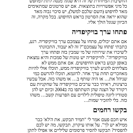
החשיבות המיוחדת של זה היא שגוגל מנסה לתת למחפש
כל מיני אפשרויות בתוצאות. אם יש סרטונים שמתאימים
מאד לחיפוש (השם שלכם למשל), יש סיכוי גבוה מאד
שהוא יראה את הסרטון בראש החיפוש. בכל מקרה, זה
הכיוון שגוגל הולך אליו.
פתחו ערך בויקיפדיה
אם אתם יכולים, פתחו על עצמכם ערך בוויקיפדיה. רגע,
כתבתי 'פתחו על עצמכם"? זה לא יעבוד, התכוונתי
ל'שיכרו את שירותיו של מי שמבין בזה ופתחו ערך
בוויקיפדיה". לוויקיפדיה יש טונות של סמכות והיא נמצאת
באופן קבוע בראש החיפושים. אם אתם ממש לא
מצליחים להגיע לערך בוויקיפדיה ממש, תוכלו אולי להיות
מאוזכרים תחת ערך אחר. לדוגמא, תוכלו להרשם כמי
שניהל את… או היה שותף ב… או משהו כזה. אבל עכשיו
ברצינות, ראיתי כבר ערכים בוויקיפדיה על שחקניות עם
רקורד של הצגה שהן השתתפו בה ב2004 וכיום יש להן
סטודיו ליוגה טיפולית לילדים עם הפרעות קשב… משהו
כזה. בלי להזכיר שמות…
בקשו רחמים
איש חכם פעם אמר לי "תמיד תבקש, את ה'לא' כבר
ממילא יש לך". על אותו עיקרון, תבקשו, מה יש לכם
להפסיד? תבקשו להסיר פרסומים שליליים או אפילו לתקן