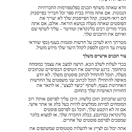
וודא שאתה משתף תכנים בפלטפורמות החברתיות
הנכונות. אם אתה מורה בבית ספר וכל חבריך בפייסבוק
הם רואי-חשבון, קהל הפייסבוק שלך לא יעריך את
הפוסטים שאתה מעלה בנושא הוראה. אולם, אם אתה
מכיר מורים רבים בלינקדאין וטוויטר – עליך לשתף שם
ואיתם את התכנים שלך.
מטרתך היא לעדכן על חדשות ומגמות בענף (כפי שוודאי
עשית עד היום) ולספק לקהל היעד שלך מידע מועיל.
צור תכנים אישיים משלך
בכדי לעלות לשלב הבא, תרצה למצב את עצמך כמומחה
בתחומך. ברגע שתיישם את הטיפים הבסיסיים שכתובים
מעלה, תוכל להתחיל לכתוב פוסטים משלך. לא יודע
מאיפה להתחיל? תוכל לכתוב שני משפטים על החדשות
האחרונות בענף, לשתף "כיצד לבצע", או לתאר את
החוויות האישיות שלך בתחום.
ברגע שתכתוב תוכן כלשהו, היכן עליך לפרסם אותו? רוב
המומחים למיתוג ממליצים להיות בעל בלוג או אתר אישי.
אם זה לא הקטע שלך, תוכל גם לפרסם פוסטים
בלינקדאין (בחינם), בבלוג החברה שלך, או למצוא בלוגר
שמסכים לפרסם פוסטים של אחרים.
אתה יכול גם לצייץ או להעלות סטטוסים שמשקפים את