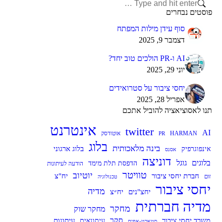
Search:
פוסטים נבחרים
סוף עידן מילות המפתח
דצמבר 9, 2025
AI ו-PR הולכים טוב יחד?
יוני 29, 2025
יחסי ציבור על סטרואידים
אפריל 28, 2025
תנו לאסוציאציה להוביל אתכם
אינטרנט
twitter
AI
HARMAN
אוטודסק
PR
בלוג
בינה מלאכותית
בלוג ארגוני
אינפוגרפיק
אסנס
דוניצה
בלוגים
גוגל
הדפסת תלת מימד
הודעה לעיתונות
טוויטר
יוטיוב
חברת יחסי ציבור
יח"צ
זום
טכנולוגיה
יחסי ציבור
מדיה
יח״צ
יחצ"נים
מדיה חברתית
מחקר
מחקר שוק
סקר
עיתונות
משרד יחסי ציבור
עיתונאים
סטארט-אפים