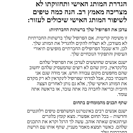
הגדרת המותג האישי ותחזוקתו לא
מצריכה מאמץ רב. הנה כמה טיפים
לשיפור המותג האישי שיכולים לעזור:
עדכן את הפרופיל שלך ברשתות החברתיות:
זו משימה קריטית. אם הפרופיל שלך ברשתות החברתיות
לא מעודכן, לא תצליח להקים ולהגדיל את המותג שלך.
לכן, ודא שבכל הפרופילים החברתיים מופיעים תיאורי
העיסוק והתפקיד הנוכחיים שלך.
ישנם אנשים שחוששים לעדכן את הפרופיל שלהם
בלינקדאין, כיוון שהם לא רוצים שהמעסיק שלהם יחשוב
שהם מחפשים מקום עבודה חדש. אני מודה שגם אני
חשבתי ככה, אבל למדתי שפרופיל לינקדאין לא רק מקדם
את המותג האישי שלך, אלא גם נותן לאחרים הצצה
חיובית ובריאה לחברה בה אתה עובד, או בראשה אתה
עומד.
שתף תכנים מהמומחים בתחום
ישנם אנשים רבים באינטרנט המשתפים טיפים רלוונטיים
וחדשות – בכל תחום אפשרי. מצא קומץ בלוגרים
ועיתונאים שאתה אוהב. עשה לך הרגל וקרא את התכנים
שלהם. כאשר תמצא מאמר מעניין, שתף אותו עם הרשת
החברתית שלך.