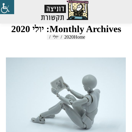
Search:
Monthly Archives:
יולי 2020
Home
2020
You are here:
יולי