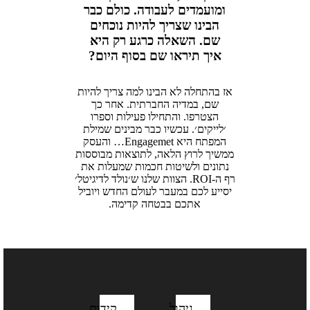
ומועמדים לעבודה. כולם כבר
הבינו שצריך להיות נוכחים
שם. השאלה כרגע רק היא
איך תיראו שם בסוף היום?
אז בהתחלה לא הבינו למה צריך להיות
שם, במדיה החברתית. אחר כך
הצטרפו. והתחילו פעילות וספרו
׳לייקים׳. עכשיו כבר מבינים שמילת
המפתח היא Engagemet… והעסק
ממשיך לרוץ הלאה, לתוצאות מבוססות
נתונים ולשיטות חכמות שמעלות את
רף ה-ROI. הצוות שלנו ש׳נולד לדיגיטל׳
יסייע לכם במעבר לעולם החדש ויוביל
אתכם בבטחה קדימה.
ניהול
קידום