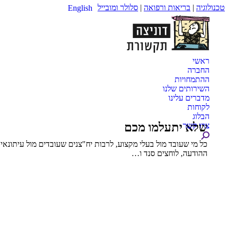
טכנולוגיה
|
בריאות ורפואה
|
סלולר ומובייל
English
ראשי
החברה
ההתמחויות
השירותים שלנו
מדברים עלינו
לקוחות
הבלוג
שלא יתעלמו מכם
צרו קשר
Search:
כל מי שעובד מול בעלי מקצוע, לרבות יח"צנים שעובדים מול עיתונא
ההודעה, לוחצים סנד ו…