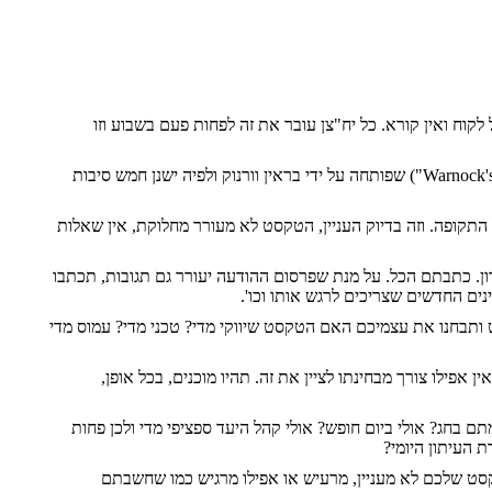
 ואין קורא. כל יח"צן עובר את זה לפחות פעם בשבוע וזו
Warnock'
")
שפותחה על ידי בראין וורנוק ולפיה ישנן חמש סיבות
תקופה. וזה בדיוק העניין, הטקסט לא מעורר מחלוקת, אין שאלות
ון. כתבתם הכל. על מנת שפרסום ההודעה יעורר גם תגובות, תכתבו
ים החדשים שצריכים לרגש אותו וכו'.
 ותבחנו את עצמיכם האם הטקסט שיווקי מדי? טכני מדי? עמוס מדי
פילו צורך מבחינתו לציין את זה. תהיו מוכנים, בכל אופן,
 בחג? אולי ביום חופש? אולי קהל היעד ספציפי מדי ולכן פחות
 העיתון היומי?
קסט שלכם לא מעניין, מרעיש או אפילו מרגיש כמו שחשבתם