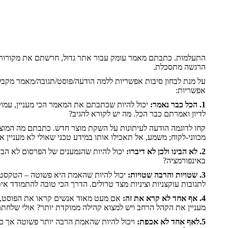
התעלמות. כתבתם מאמר עומק עבור אתר גדול, חרשתם את מקורות המ
הרגשה מתסכלת.
על מנת לבחון סיבות אפשריות ללמה הודעה/פוסט/תגובה/מאמר מקבלי
אפשריות:
1. הכל כבר נאמר:
יכול להיות שכתבתם את המאמר הכי מעניין, עמוק
לדיון ואמרתם כבר הכל. מה יש לקורא להגיב?
קחו לדוגמה הודעה לעיתונות על השקת מוצר חדש. כתבתם מה המוצר, 
מכווני-לקוח; משמע, אל תאכילו אותו במידע טכני שאולי לא מעניין
2. לא הבינו ולכן לא דיברו:
יכול להיות שהנמענים של הפרסום לא הבי
באינפורמציה?
3. שטויות והרבה שטויות:
יכול להיות שהאמת היא פשוטה
–
הטקסט של
לתגובות עוקצניות וציניות מצד טרולים. הדרך הכי טובה להתמודד א
4. אף אחד לא קרא את זה:
אם מעט מאוד אנשים קראו את הפוסט, או
מעניין את הקהל הרחב ויש למצוא קהילה ממוקדת יותר? אולי שלחתם י
5.לאף אחד לא אכפת:
ויכול להיות שהאמת הרבה יותר פשוטה אך 