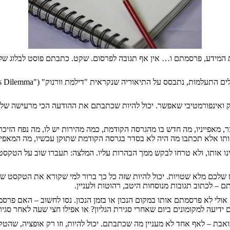
ידע, פרסמתם ו… אין אף תגובה לפרסום. שקט. כתבתם פוסט לבלוג של לקוח
ם התעלמות, נתבסס על התיאוריה שנקראית "דילמת וורנוק" (
"
s Dilemma
 ואינפורמטיבי שאפשר. יכול להיות שכתבתם את ההודעה הכי מרעישה של ה
מאפייניו, מה חדש בו מהגרסה הקודמת, כמה מהירות יש לו, מה נפח הזיכר
 אותו אלא תכתבו מה היה לא בסדר בגרסה הקודמת שתוקן עכשיו, מה המאפיינ
נו אותו, ולא טרחו לבקש ממך הבהרות עליו. המלצה: תעברו שוב על הטקסט
כם מלא שטויות. יכול להיות שזה כל כך ברור למי שקורא את הטקסט שאין א
יתם
–
לכתוב תגובות מנוסחות היטב, רהוטות ולעניין.
לי לא פרסמתם אותו במקום הנכון או בזמן הנכון. נסו לחשוב
–
האם פרסמתם
דיעה למקומונים ביום שאחרי סגירת הגליון? או אפילו חצי שעה לאחר סגירת
כואבת
–
לאף אחד לא מעניין מה שכתבתם. יכול להיות, וזו רק אופציה, שהט