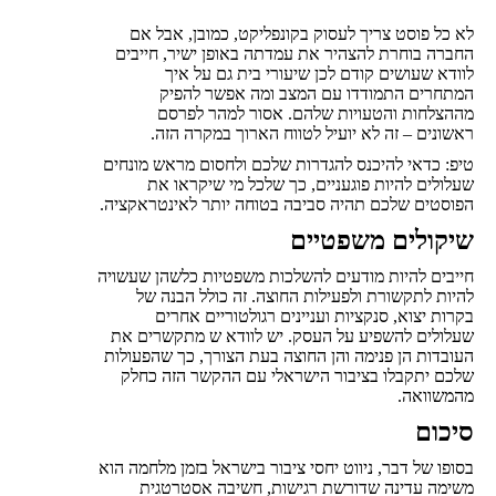
לא כל פוסט צריך לעסוק בקונפליקט, כמובן, אבל אם
החברה בוחרת להצהיר את עמדתה באופן ישיר, חייבים
לוודא שעושים קודם לכן שיעורי בית גם על איך
המתחרים התמודדו עם המצב ומה אפשר להפיק
מההצלחות והטעויות שלהם. אסור למהר לפרסם
ראשונים – זה לא יועיל לטווח הארוך במקרה הזה.
טיפ: כדאי להיכנס להגדרות שלכם ולחסום מראש מונחים
שעלולים להיות פוגעניים, כך שלכל מי שיקראו את
הפוסטים שלכם תהיה סביבה בטוחה יותר לאינטראקציה.
שיקולים משפטיים
חייבים להיות מודעים להשלכות משפטיות כלשהן שעשויה
להיות לתקשורת ולפעילות החוצה. זה כולל הבנה של
בקרות יצוא, סנקציות ועניינים רגולטוריים אחרים
שעלולים להשפיע על העסק. יש לוודא ש מתקשרים את
העובדות הן פנימה והן החוצה בעת הצורך, כך שהפעולות
שלכם יתקבלו בציבור הישראלי עם ההקשר הזה כחלק
מהמשוואה.
סיכום
בסופו של דבר, ניווט יחסי ציבור בישראל בזמן מלחמה הוא
משימה עדינה שדורשת רגישות, חשיבה אסטרטגית