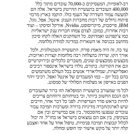
רב-לאומיות, המעסיקים כ-70,000 עובדים מתוך כלל
400,000 העובדים בתעשיית ההייטק בישראל. אלה הם
למעשה עמוד השדרה של הענף כולו. הוקמו בארץ מרכזי
פיתוח גדולים של רבות מחברות הענק: אינטל, אפל, גוגל,
IBM, פייסבוק, מיקרוסופט, Nvidia, אורקל וסיסקו – ועוד
רבות אחרות, כמובן. לצדם צמחו חברות ענק ישראליות
כמו צ'קפוינט ואמדוקס. כל השחקנים האלה לקחו סיכון
מחושב בכניסה או השארות במדינה למודת מלחמה.
עד כה, זה היה מאמץ פורה. התעשייה הטכנולוגית, ולכל
אורך הקו, שרדה בהצלחה רבה מלחמות קצרות וארוכות,
מבצעים ממבצעים שונים, משברים כלכליים ובירוקרטיים
וגם את הקורונה. בתורם, נולדו בישראל אינספור רכיבים
ואפליקציות, שמיליארדי אנשים בכל העולם משתמשים
בהם בכל יום – כמו המעבדים של אינטל ואפל, רכיבי זיהוי
הפנים באייפון או מצלמות הסלולר של סמסונג.
לכל מי שמעורב בתעשייה המופלאה הזו ברור שהעובדים
הם הנכס החשוב ביותר, וכי בטיחותם ורווחתם צריכים
להיות בראש סדר העדיפויות. לפני כל דבר אחר, חייבים
שיש לארגון/חברה מדיניות ברורה ומערכות תמיכה עבור
עובדים שנפגעו מהסכסוך, בין אם במישרים ובין אם
בעקיפין, בין אם הם נמצאים בישראל או בחו"ל. זה יכול
לכלול קבוצות תמיכה פנימיות, טיפול אחד על אחד ואצבע
קלה יותר על מקש אישור ימי חופש ומחלה.