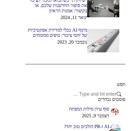
״שיווקית״ כשתבואו למכור לציבור
את סיפור החדשנות שלכם. או
בקיצור: אמנות הראיון
ינואר 11, 2024
מינוף AI ככלי למדידת אפקטיביות
של יחסי ציבור: טיפים ממומחים
נובמבר 20, 2023
חפש
Search:
פוסטים נבחרים
סוף עידן מילות המפתח
דצמבר 9, 2025
AI ו-PR הולכים טוב יחד?