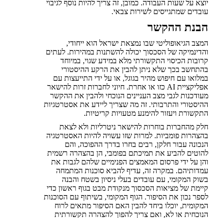
יוצא על שעות העבודה. כמובן, זה צריך להיות נוסף לגיבוי
עובדים שמתגייסים לשירות צבאי.
הבנת ההקשר
המצב הגיאופוליטי שבו נמצאת ישראל הוא ייחודי,
והדינמיקה של הסכסוך יכולה להשתנות במהירות. לעתים
קרובות הכיסוי התקשורתי מלא במידע שגוי, במיוחד
בהתחשב בכך שלא ניתן להבין את הרקע ההיסטורי
במלואו עם חיפוש מהיר בגוגל, או על ידי התייעצות עם
אפליקציית AI כזו או אחרת. חיוני לחברות זרות להישאר
מעודכנות לגבי מצב העניינים הנוכחי ולהבין את ההקשר
ההיסטורי והתרבותי. זה מה שצריך ליידע את אסטרטגיות
התקשורת ויעזור להימנע מטעויות קריטיות.
חלק מהחברות בוחרות להישאר ניטרליות ולא לצאת
בהצהרות פומביות. למרות שזו עשויה להיות האסטרטגיה
הנכונה עבור חלקן, רבים בחרו בדרך ההפוכה, והם
להוטים להביע את תמיכתם בפומבי, הן בהצהרה רשמית
והן על ידי פרסום המאמצים הפנימיים שלהם לגבות את
עמדותיהם. במקרה זה, עדיף להביא סוכנות המתמחה
בשוק המקומי, עם עובדים בעלי ניסיון בשטח והבנה
קיימת של מציאות הסכסוך מנקודת מבט בגוף ראשון כדי
לספר נכון את הסיפור. הגוף המקומי, בשיתוף עם הסוכנות
המקומית, יוכלו ביחד להבין האם הסיפור מתאים לרוח
הנוכחית או לא, ואם צריך להפוך להצהרה תקשורתית