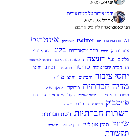
יוני 29, 2025
יחסי ציבור על סטרואידים
אפריל 28, 2025
תנו לאסוציאציה להוביל אתכם
אינטרנט
twitter
AI
HARMAN
אוטודסק
PR
בלוג
בינה מלאכותית
בלוג ארגוני
אינפוגרפיק
אסנס
דוניצה
בלוגים
גוגל
הדפסת תלת מימד
הודעה לעיתונות
טוויטר
יוטיוב
חברת יחסי ציבור
יח"צ
זום
טכנולוגיה
יחסי ציבור
מדיה
יח״צ
יחצ"נים
מדיה חברתית
מחקר
מחקר שוק
סקר
עיתונות
משרד יחסי ציבור
עיתונאים
סטארט-אפים
פייסבוק
צרכנים
פרסום
רובוטים
רשתות חברתיות
רשת חברתית
שיווק
תוכן און ליין
תוכן שיווקי
תעשייה
תקשורת