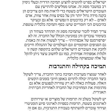
ישראלים בפרט להוטים להציע תמיכה הדדית ובעלי ניסיון
רב במשבר מסוג זה. אנחנו ממליצים להתייעץ עם
העובדים הישראלים בשטח כדי לראות מה הם צריכים הן
בקנה מידה גדול יותר והן על בסיס צוות אחר צוות, אדם
לאדם – לא רק בהיבטים ה׳נפשיים׳ אלא גם ובעיקר
בהיבטים הכי חומריים שיש: כסף ותמיכה כלכלית עוטפת.
צריך תמיד לזכור שתמיכה מסוג זה תהדהד בעתיד הן
בשימור עובדים והן במוניטין הכולל של החברה. זה לא
״פרפורמנס של אכפתיות״ – צריך לעשות את זה באמת.
גם הסניפים המקומיים וגם העולמיים של ההנהלה חייבים
לחבק את העובדים הישראלים שלהם בתקופה קשה זו
ולגלות אמפתיה אמיתית, כמו גם לחשוב עיצד ניתן להקל
על אלה שבמצוקה כלכלית.
תמיכה בקהילה והתנדבות
לאחר שנוצרו מערכות תמיכה בתוך החברה, צריך לשקול
כיצד החברה יכולה לתרום באופן חיובי בזמנים הקשים
האלה. פעולות כאלה לא רק עוזרות לנפגעים אלא גם
מדגימות את המחויבות של החברה לאחריות חברתית
תאגידית.
יש לשקול בשלב זה תרומות של מוצרים או שירותים
לארגונים בשטח, תרומות כספיות לארגוני סיוע הומניטרי
ועידוד עובדים להשתתף בעבודת התנדבות, גם אם זה