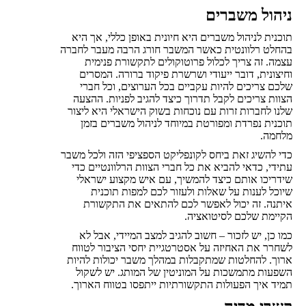
ניהול משברים
תוכנית לניהול משברים היא חיונית באופן כללי, אך היא
בהחלט רלוונטית כאשר המשבר חורג הרבה מעבר לחברה
עצמה. זה צריך לכלול פרוטוקולים לתקשורת פנימית
וחיצונית, דובר ייעודי ושרשרת פיקוד ברורה. המסרים
שלכם צריכים להיות עקביים בכל הערוצים, וכל חברי
הצוות צריכים לקבל תדרוך כיצד להגיב לפניות. ההצעה
שלנו לחברות זרות עם נוכחות בשוק הישראלי היא ליצור
תוכנית נפרדת ומפורטת במיוחד לניהול משברים בזמן
מלחמה.
כדי להשיג זאת ביחס לקונפליקט הספציפי הזה ולכל משבר
עתידי, כדאי להביא את כל חברי הצוות הרלוונטיים כדי
שידריכו אותם כיצד להמשיך, עם איש מקצוע ישראלי
שיוכל לענות על שאלות ולעזור לכם למפות תוכנית
איתנה. זה יכול לאפשר לכם להתאים את התקשורת
הקיימת שלכם לסיטואציה.
כמו כן, יש לזכור – חשוב להגיב למצב המיידי, אבל לא
לשחרר את האחיזה על אסטרטגיית יחסי הציבור לטווח
ארוך. להחלטות שמתקבלות במהלך משבר יכולות להיות
השפעות מתמשכות על המוניטין של המותג. יש לשקול
תמיד איך הפעולות התקשורתיות ייתפסו בטווח הארוך.