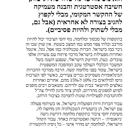
חשיבה אסטרטגית והבנה מעמיקה
של ההקשר המקומי, מבלי לקפוץ
להגיב בצורה לא אחראית (אבל גם,
מבלי לשתוק ולהיות פסיביים).
בתקופות של סכסוך ומלחמה, נוף יחסי הציבור יכול להיות
מורכב ובלתי צפוי ממש כמו המצב בשטח. אין שוק שבו זה
ניכר כמו בישראל. חברות טכנולוגיה כמו אפל, גוגל, אינטל
ואחרות מפעילות בישראל מרכזי פיתוח עם עשרות אלפי
עובדים. כעת, ההייטק הישראלי, שנפגע השנה בשל
המשבר הכלכלי העולמי עקב המהפכה המשפטית
בישראל, עומד בפני מלחמה קשה. הרבה ממרכזי החברות
הבינלאומיות מעסיקים גברים צעירים, כאשר לפי הערכות
גויסו למילואים בין 10% ל-15% מהם. אחרים ואחרות
נאלצים להישאר בבית עם ילדיהם. משאבים רבים מופנים
לסיוע למפונים מהדרום, למתן ציוד מיגון לחיילי צה"ל
ולהתנדבות לפעילויות שונות לתמיכה בציבור הרחב.
עבור חברות זרות הפועלות בישראל, או בשיתוף פעולה
עם ישראל, הן בתעשיית הטכנולוגיה והן מחוצה לה,
משימת יחסי ציבור בתקופת מלחמה דורשת גישה
׳ניואנסית׳ – רגישה ואסטרטגית כאחד. עבור הקהל
הישראלי, למלחמה יש מחיר אישי – כל ניסיון לתקשורת