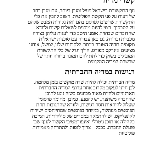
קשרי מדיה
נוף התקשורת בישראל פעיל ומגוון ביותר, עם מגוון רחב
של דעות על פני הקשת הפוליטית. חשוב להבין את כלי
התקשורת שרוצים לפרסם בהם ואת נקודות המבט שלהם
על הסכסוך. רצוי להיות מוכנים לשאלות קשות ולוודא
שהדוברים שבחזית אומנו היטב כדי לענות עליהן בצורה
מכבדת וברורה. גם כאן עבודה עם סוכנות ישראלית
מקומית תהיה הטובה ביותר. ללקוחות שלנו, למשל, אנחנו
מציעים אינדקס מפורט, הולך וגדל של כלי התקשורת
המובילים בשוק כדי לתת להם תמונה ברורה יותר של
שרשרת המדיה המקומית.
רגישות במדיה החברתית
מדיה חברתית יכולה להיות שדה מוקשים בזמן מלחמה.
לכן חיוני לעקוב מקרוב אחר ערוצי המדיה החברתית
הארגוניים ולהיות מאוד מכוונים כשזה נוגע לתוכן
שהחברה משתפת. יש להמנע, כמובן, מחומר פרסומי
שעלול להיראות חסר רגישות, ולוודא שהתגובות תחת
הפוסטים מנוהלות, במיוחד בפוסטים שמתייחסים ישירות
לקונפליקט. יש להתמקד במסרים של סולידריות, תמיכה
בקהילה או תוכן ניטרלי ואינפורמטיבי הקשור לענף שבו
פועלת החברה. כככל – צריך לנסות ולהתרחק מאמירות
פוליטיות.