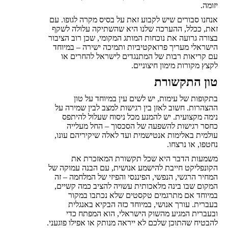
יזומה.
אנחנו סבורים שיש לקבוע זאת על בסיס מקרה לגופו. עם
זאת, ככלל, ההערכה שלנו היא שהשתיקה עלולה לשקף
בצורה גרועה את נוכחות המותג המקומי, שכן רוב הציבור
הישראלי מעריך פרואקטיביות ותמיכה ישירה – במיוחד
עם קריאות רבות של המתנגדים לישראל להחרים או
לקצץ מקורות מימון חיצוניים.
טון התקשורת
בתקופות של עימות, יש לשים עין במיוחד על טון
ההצהרות. חשוב לאזן בין רגישות למצב לבין שמירה על
נימה מקצועית. יש להמנע מכל ניסוח שעלול להיתפס
כחסר רגישות להשפעה של הסכסוך – החל מעלייה
עולמית באלימות אנטישמית ועד לאלה שיקיריהם עונו,
נחטפו, או נרצחו.
משמעות הדבר היא שכל תקשורת המאזכרת את
הקונפליקט חייבת להישמע אנושית, עם הבנה עמוקה של
המחיר הרגשי, הנפשי, הפיננסי והפיזי של המלחמה – זה
המקום שבו בינה מלאכותית עשויה להציב כמה קשיים,
במיוחד אם מתרגמים טקסטים שלא נכתבו במקור
בעברית. עורך אנושי, במיוחד כזה הבקיא באנגלית
ובעברית המגיע מהשוק הישראלי, הוא המפתח כדי
להבטיח שהתוכן שלכם לא ייראה מנותק או אפילו פוגעני.