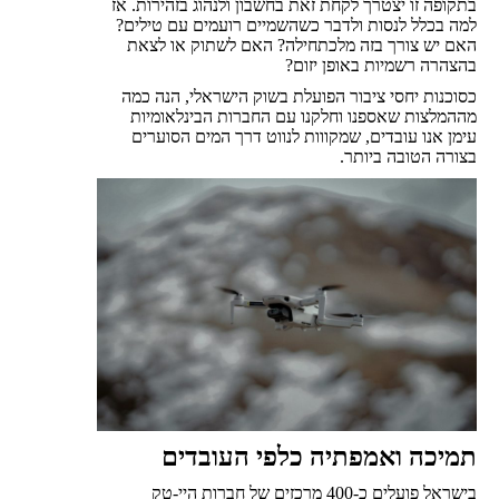
בתקופה זו יצטרך לקחת זאת בחשבון ולנהוג בזהירות. אז
למה בכלל לנסות ולדבר כשהשמיים רועמים עם טילים?
האם יש צורך בזה מלכתחילה? האם לשתוק או לצאת
בהצהרה רשמיות באופן יזום?
כסוכנות יחסי ציבור הפועלת בשוק הישראלי, הנה כמה
מההמלצות שאספנו וחלקנו עם החברות הבינלאומיות
עימן אנו עובדים, שמקווות לנווט דרך המים הסוערים
בצורה הטובה ביותר.
תמיכה ואמפתיה כלפי העובדים
בישראל פועלים כ-400 מרכזים של חברות היי-טק