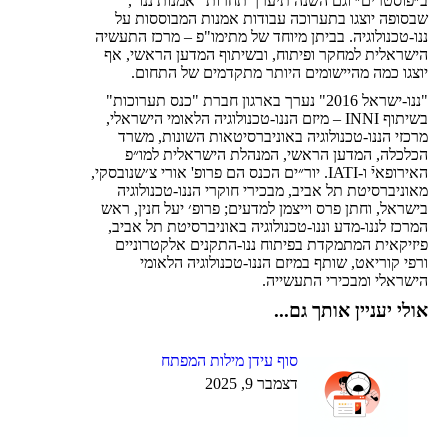
ב״פוסטרים״ וגם השנה תיערך תחרות "אמנות ננו",
שבסופה יוצגו בתערוכה עבודות אמנות המבוססות על
ננו-טכנולוגיה. בביתן מיוחד של מתימו"פ – מרכז התעשיה
הישראלית למחקר ופיתוח, ובשיתוף המדען הראשי, אף
יוצגו כמה מהיישומים היותר מתקדמים של התחום.
"ננו-ישראל 2016" נערך בארגון חברת "כנס תערוכות"
בשיתוף INNI – מיזם הננו-טכנולוגיה הלאומי הישראלי,
מרכזי הננו-טכנולוגיה באוניברסיטאות השונות, משרד
הכלכלה, המדען הראשי, המנהלת הישראלית למו״פ
האירופאיֿ ו-IATI. יור״ים הכנס הם פרופ' אורי צ׳שנובסקי,
מאוניברסיטת תל אביב, מבכירי חוקרי הננו-טכנולוגיה
בישראל, וחתן פרס וייצמן למדעים; פרופ׳ יעל חנין, ראש
המרכז לננו-מדע וננו-טכנולוגיה באוניברסיטת תל אביב,
פיזיקאית המתמקדת בפיתוח ננו-התקנים אלקטרוניים
ורפי קוריאט, שותף במיזם הננו-טכנולוגיה הלאומי
הישראלי ומבכירי התעשייה.
אולי יעניין אותך גם...
סוף עידן מילות המפתח
דצמבר 9, 2025