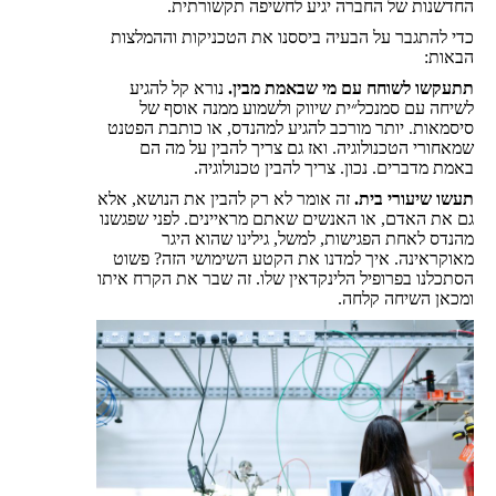
החדשנות של החברה יגיע לחשיפה תקשורתית.
כדי להתגבר על הבעיה ביססנו את הטכניקות וההמלצות
הבאות:
תתעקשו לשוחח עם מי שבאמת מבין.
נורא קל להגיע
לשיחה עם סמנכל״ית שיווק ולשמוע ממנה אוסף של
סיסמאות. יותר מורכב להגיע למהנדס, או כותבת הפטנט
שמאחורי הטכנולוגיה. ואז גם צריך להבין על מה הם
באמת מדברים. נכון. צריך להבין טכנולוגיה.
תעשו שיעורי בית.
זה אומר לא רק להבין את הנושא, אלא
גם את האדם, או האנשים שאתם מראיינים. לפני שפגשנו
מהנדס לאחת הפגישות, למשל, גילינו שהוא היגר
מאוקראינה. איך למדנו את הקטע השימושי הזה? פשוט
הסתכלנו בפרופיל הלינקדאין שלו. זה שבר את הקרח איתו
ומכאן השיחה קלחה.