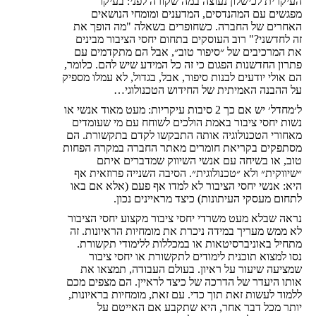
העיקרית לכישלון נעוצה במה שקורה לפני: בעיקר
מפגשים עם המהנדסים, המדענים ומומחי הנושאים
האחרים של החברה. כשחופרים בשאלה "מה הופך את
זה לחדשני?" רוב העוסקים בתחום יחסי הציבור מבינים
את המרכיבים של ״סיפור טוב״, אבל הם מתקדמים עם
פתרון החדשנות הפגום כי זה כל המידע שיש להם. כלומר,
הם אולי יודעים לבנות סיפור, אבל, בגדול, לא עמלו מספיק
על ההבנה האמיתית של החידוש הטכנולוגי…
ל׳מחדל׳ יש אם כך 2 סיבות עיקריות: מעט מאוד אנשי או
נשות יחסי ציבור באמת הולכים לשוחח עם מי שעומדים
מאחורי הטכנולוגיה אותה התבקשו לקדם בתקשורת. הם
מסתפקים בקריאת חומרים מאתר החברה במקרה הפחות
טוב, או בשיחה עם אנשי השיווק שמדברים איתם
״שיווקית״ ולא ״טכנולוגית״. הסיבה השנייה פרוזאית אף
היא: אנשי יחסי הציבור לא למדו אף פעם (אלא אם באו
לתחום מעסקי העיתונות) כיצד מראיינים נכון.
נראה שבלא מעט משרדי יחסי ציבור מקצוע יחסי הציבור
לא ממש מעריך במידה ניכרת את מומחיות הראיונות. זה
מתחיל באוניברסיטאות או במכללות ללימודי תקשורת.
נסו למצוא תוכנית לימודים לתקשורת או יחסי ציבור
שמציעה שיעור על ראיון. בעולם העבודה, תמצאו את
אותו היעדר של הדרכה של כיצד לראיין. הם מצפים מכם
ללמוד לעשות זאת תוך כדי. עם זאת, מומחיות בראיונות,
יותר מכל דבר אחר, היא שתקבע אם האייטם על