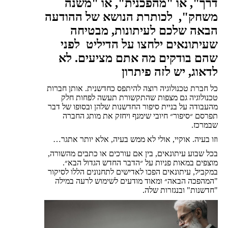
דרך", או "מהפכנית", או "משנה
משחק", לכותרת הנושא של ההודעה
הבאה שלכם לעיתונות, מבטיחה
שעיתונאים ילחצו על הדיליט לפני
שהם בודקים מה אתם מציעים. לא
לדאוג, יש לזה פיתרון
כל חברת טכנולוגיה רוצה להיתפס כחדשנית. אותן חברות
טכנולוגיה גם מצפות שהתקשורת תעשה לפחות חלק
מהעבודה על בניית סיפור החדשנות שלהן ובסופו של דבר
תפרסם ״סיפור״ חיובי שימנף ויחזק את מותג החברה
שבמרכז.
וזו בעיה. אוקיי, אולי לא ממש בעיה, אלא יותר אתגר…
בכל שבוע עיתונאים, בין אם עורכים או כתבים מהשורה,
מוצפים במאות פניות על ״הדבר החדש הגדול הבא״.
במקביל, עיתונאים הפכו לאדישים לתחנונים הללו לסיקור
"המהפכה הבאה״ ומאוד מודעים לשימוש לרעה במילה
"חדשנות" ובנגזרות שלה.