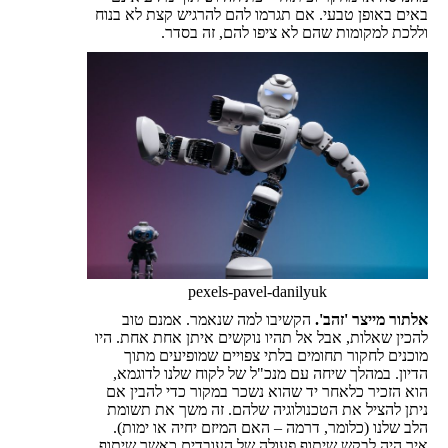
באים באופן טבעי. אם תגרמו להם להרגיש קצת לא בנוח
וללכת למקומות שהם לא ציפו להם, זה בסדר.
pexels-pavel-danilyuk
אלתור מייצר 'זהב'.
הקשיבו למה שנאמר. אמנם טוב
להכין שאלות, אבל אל תהיו נוקשים איתן אחת אחת. היו
מוכנים לחקור תחומים בלתי צפויים שמופיעים מתוך
הדיון. במהלך שיחה עם מנכ"ל של לקוח שלנו לדוגמא,
הוא הזכיר כלאחר יד שהוא נשכר במקור כדי להבין אם
ניתן להציל את הטכנולוגיה שלהם. זה משך את תשומת
הלב שלנו (כלומר, דרמה – האם המיזם יחיה או ימות).
איך היה לבקש שיתוף פעולה של העובדים כאשר שיתוף