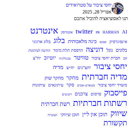
יחסי ציבור על סטרואידים
אפריל 28, 2025
תנו לאסוציאציה להוביל אתכם
אינטרנט
twitter
AI
HARMAN
אוטודסק
PR
בלוג
בינה מלאכותית
בלוג ארגוני
אינפוגרפיק
אסנס
דוניצה
בלוגים
גוגל
הדפסת תלת מימד
הודעה לעיתונות
טוויטר
יוטיוב
חברת יחסי ציבור
יח"צ
זום
טכנולוגיה
יחסי ציבור
מדיה
יח״צ
יחצ"נים
מדיה חברתית
מחקר
מחקר שוק
סקר
עיתונות
משרד יחסי ציבור
עיתונאים
סטארט-אפים
פייסבוק
צרכנים
פרסום
רובוטים
רשתות חברתיות
רשת חברתית
שיווק
תוכן און ליין
תוכן שיווקי
תעשייה
תקשורת