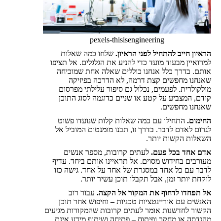
pexels-thisisengineering
הראיון חייב להתחיל לפני הראיון.
שלחו כמה שאלות
למרואיין מבעוד מועד כדי להניע את הגלגלים. אל תציפו
אותם. בדרך כלל אנחנו כוללים שאלה אחת שמוכיחה
שאנחנו מחפשים קצת דרמה, לא הדרכה בפיזיקה
מולקולרית. לפעמים, נכלול גם סיפור עלילתי מפרסום
קודם, המצביע על קטע או שניים כדוגמה לסוג התוכן
שאנחנו מחפשים.
החימום.
התחילו עם כמה שאלות קלות שנועדו פשוט
לגרום לאדם לדבר. בדרך זו, תבנו מומנטום המוביל אל
השאלות הקשות יותר.
אדם אחד בכל פעם.
לעתים קרובות, מספר אנשים
מעורבים בחידוש מסוים. אל תראיינו אותם ביחד. עדיף
לדבר עם כל אחד במסגרת של אחד על אחד. גישה כזו
לוקחת יותר זמן, אבל תקבלו תוכן עשיר יותר.
אל תפחדו לדחוף את המקור אל הקצה.
עבור רוב
האנשים עם אוריינטציות טכניות – וחיפוש אחר תוכן
הקשור לחדשנות אומר לעתים קרובות שהמקורות מגיעים
מהנדסה או מחקר ופיתוח – פתיחה ושיתוף מידע אינם