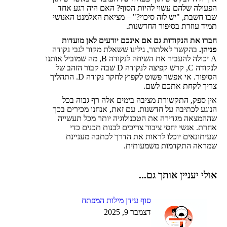
הפעולה שלהם עשוי להיות הסוף? האם היה רגע אחד
שבו חשבת, "יש לזה סיכוי?" – מציאת האלמנט האנושי
תמיד עוזרת בסיפור החדשנות.
חברו את הנקודות גם אם אינכם יודעים לאן מועדות
פניהן.
בהקשר לאלתור, גילינו ששאלת מקור לגבי נקודה
A יכולה להעביר את השיחה לנקודה B, מה שמוביל אותנו
לנקודה C, קרש קפיצה לנקודה D שבה קבור הזהב של
הסיפור. אי אפשר פשוט לקפוץ לחקר נקודה D. התהליך
צריך לקחת אתכם לשם.
אין ספק, התקשורת מציבה בימים אלה רף גבוה בכל
הנוגע לכתיבה על חדשנות. עם זאת, אנחנו מכירים בכך
שההמצאה מגדירה את הטכנולוגיה יותר מכל תעשייה
אחרת. אנשי יחסי ציבור צריכים לבנות תכנים כדי
שעיתונאים יוכלו לראות את הדרך לכתבה מעניינת
שמראה התקדמות משמעותית.
אולי יעניין אותך גם...
סוף עידן מילות המפתח
דצמבר 9, 2025