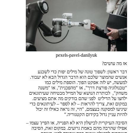
pexels-pavel-danilyuk
אז מה עושים?
דבר ראשון: לשפוך טונה של מילים יפות כדי לשכנע
אנשים שהמוצר שלכם הוא הדבר הגדול הבא לא יעבוד.
למעשה, יש לזה אפקט הפוך. הוספת מילים כמו
"טכנולוגיה פורצת דרך", או "מהפכנית", או "משנה
משחק", לכותרת הנושא של המייל מבטיחה שעיתונאים
ילחצו על הדיליט לפני שהם בודקים מה אתם מציעים.
במקום זאת, צריך להראות – לא לספר – לעיתונאים כדי
שיגיעו למסקנה בעצמם, "היי, זה נראה כאילו זה יכול
להיות עניין גדול בקידום הקטגוריה."
הסיבה העיקרית לכישלון היא לא הפנייה, או הפיץ' עצמו –
אפילו שהרבה מהם באמת גרועים. במקום זאת, הסיבה