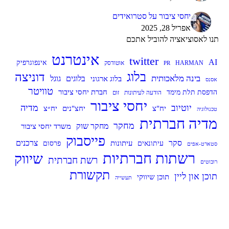
יחסי ציבור על סטרואידים
אפריל 28, 2025
תנו לאסוציאציה להוביל אתכם
אינטרנט
twitter
AI
אינפוגרפיק
HARMAN
אוטודסק
PR
בלוג
דוניצה
בינה מלאכותית
בלוג ארגוני
בלוגים
גוגל
אסנס
טוויטר
חברת יחסי ציבור
הדפסת תלת מימד
הודעה לעיתונות
זום
יחסי ציבור
יוטיוב
מדיה
יח״צ
יח"צ
יחצ"נים
טכנולוגיה
מדיה חברתית
מחקר
מחקר שוק
משרד יחסי ציבור
פייסבוק
סקר
עיתונות
צרכנים
עיתונאים
פרסום
סטארט-אפים
רשתות חברתיות
שיווק
רשת חברתית
רובוטים
תקשורת
תוכן און ליין
תוכן שיווקי
תעשייה