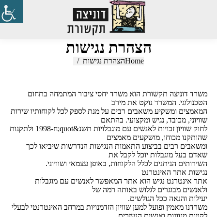
Search:
הצהרת נגישות
Home
You are here:
הצהרת נגישות
משרד דוניצה תקשורת הוא משרד יחסי ציבור המתמחה בתחום
הטכנולוגי. המשרד נוקט את מירב
המאמצים ומשקיע משאבים רבים על מנת לספק לכל לקוחותיו שירות
שוויוני, מכובד, נגיש ומקצועי. בהתאם
לחוק שוויון זכויות לאנשים עם מוגבלויות תשנ&quot;ח-1998 ולתקנות
שהותקנו מכוחו, מושקעים מאמצים
ומשאבים רבים בביצוע התאמות הנגישות הנדרשות שיביאו לכך
שאדם בעל מוגבלות יוכל לקבל את
השירותים הניתנים לכלל הלקוחות, באופן עצמאי ושוויוני.
נגישות אתר האינטרנט
אתר אינטרנט נגיש הוא אתר המאפשר לאנשים עם מוגבלות
ולאנשים מבוגרים לגלוש באותה רמה של
יעילות והנאה ככל הגולשים.
משרדנו מאמין ופועל למען שוויון הזדמנויות במרחב האינטרנטי לבעלי
לקויות מגוונות ואנשים הנעזרים