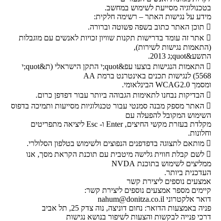
בטכנולוגיה מסייעת לשימוש במחשב.
מידע על נגישות האתר – רשימה חלקית:
 תוכן האתר כתוב בשפה פשוטה וברורה.
 אתר זה עומד בדרישות תקנות שוויון זכויות לאנשים עם מוגבלות
(התאמות נגישות לשירות),
התשע&quot;ג 2013.
 התאמות הנגישות בוצעו עפ&quot;י התקן הישראלי (ת&quot;י
5568) לנגישות תכנים באינטרנט ברמת AA
ומסמך WCAG2.0 הבינלאומי.
 הבדיקות נבחנו לתאימות הגבוהה ביותר עבור דפדפן כרום.
 האתר מספק מבנה סמנטי עבור טכנולוגיות מסייעות ותמיכה בדפוס
השימוש המקובל להפעלה עם
מקלדת בעזרת מקשי החיצים, Enter ו- Esc ליציאה מתפריטים
וחלונות.
 מותאם לתצוגה בדפדפנים הנפוצים ולשימוש בטלפון הסלולרי.
 לשם קבלת חווית גלישה מיטבית עם תוכנת הקראת מסך, אנו
ממליצים לשימוש בתוכנת NVDA
העדכנית ביותר.
אמצעים נוספים ליצירת קשר
קיימים מספר אמצעים נוספים ליצירת קשר:
דואר אלקטרוני
nahum@donitza.co.il
פניה באמצעות הדואר: נחום דוניצה, נוה צדק 25, תל אביב
דרכי פנייה לבקשות והצעות לשיפור בנושא נגישות