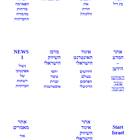
ביג דיל
את
הפארמה
חויית
בורחות
הלקוח?
מהמדיה
החברתית
אתר
איגוד
מרכז
NEWS
המדע
האינטרנט
השיווק
1
–
הישראלי
הישראלי
ניצול
הידען
אפקטיבי
חידושים
יחסי
של
בעולם
ציבור
האקשן
רשתות
הפרסום
ובניית
עובר
חברתיות
הדיגיטלי
איסטרטגיה
לביומד
אתר
אתר
Start
איגוד
מאמרים
Israel
השיווק
איך
הישראלי