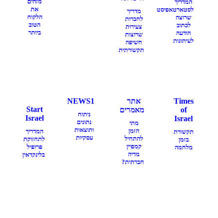
מזהים
המדריך
את
לסטארטאפיסט
מדריך
הלקוח
שרוצה
לחברות
הטוב
לכתוב
צעירות
ביותר
הודעה
שרוצות
לעיתונות
חשיפה
תקשורתית
Times
אתר
NEWS1
Start
of
מאמרים
ניתוח
Israel
Israel
נתונים
מתי
ותוצאות
הזמן
המדריך
תקשורת
עסקיות
להתחיל
לתחזוקת
בזמן
קמפיין
פרופיל
מלחמה
מדיה
בלינקדאין
חברתית?