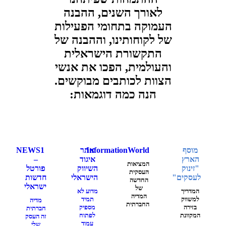
לאורך השנים, ההבנה
העמוקה בתחומי הפעילות
של לקוחותינו, וההבנה של
התקשורת הישראלית
והעולמית, הפכו את אנשי
הצוות לכותבים מבוקשים.
הנה כמה דוגמאות:
מוסף
InformationWorld
אתר
NEWS1
הארץ
איגוד
–
המציאות
"זינוק
השיווק
פורטל
העסקית
לעסקים"
הישראלי
חדשות
החדשה
ישראלי
של
המדריך
מדוע לא
המדיה
למשווק
תמיד
מדיה
החברתית
בזירה
מספיק
חברתית
המקוונת
לפתוח
זה העסק
עמוד
שלי