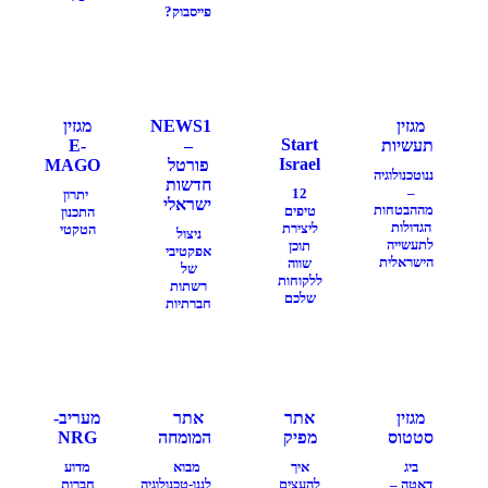
פייסבוק?
מגזין
NEWS1
מגזין
Start
תעשיות
–
E-
Israel
פורטל
MAGO
ננוטכנולוגיה
חדשות
–
12
יתרון
ישראלי
מההבטחות
טיפים
התכנון
הגדולות
ליצירת
הטקטי
ניצול
לתעשייה
תוכן
אפקטיבי
הישראלית
שווה
של
ללקוחות
רשתות
שלכם
חברתיות
מגזין
אתר
אתר
מעריב-
סטטוס
מפיק
המומחה
NRG
ביג
איך
מבוא
מדוע
דאטה –
להעצים
לננו-טכנולוגיה
חברות